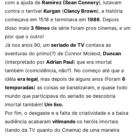
com a ajuda de
Ramirez (Sean Connery
), lutavam
contra o terrível
Kurgan
(
Clancy Brown
), a história
começava em 1518 e terminava em
1986
. Depois
disso mais
3 filmes
da série foram pros cinemas, e um
pior que o outro!
Já nos anos 90, um
seriado de TV
contava as
aventuras do primo(?) de Connor Mcleod,
Duncan
(interpretado por
Adrian Paul
) que era imortal
também (coincidência, não?). No começo até que a
idéia
era legal
, mas depois de alguns anos (Foram
6
temporadas
) as coisas se banalizaram, e quase todo
mundo que participava do seriado se descobria
imortal também!
Um lixo.
Por fim, o desgaste e a falta de criatividade e a baixa
audiência acabaram
vitimando
os heróis imortais
(tando da TV quanto do Cinema) de uma maneira