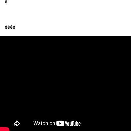
é
éééé