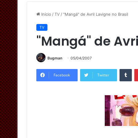
Início
/
TV
/
"Mangá" de Avril Lavigne no Brasil
TV
"Mangá" de Avri
Bugman
05/04/2007
Tumblr
Facebook
Twitter