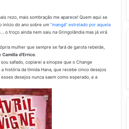
ais rezo, mais sombração me aparece! Quem aqui se
 início do ano sobre um
“mangá” estrelado por aquela
é… o troço ainda nem saiu na Gringolândia mas já virá
rópria mulher que sempre se fará de garota rebelde,
de
Camilla d’Errico
.
e sou safado, copiarei a sinopse que o Change
 a história da tímida Hana, que recebe cinco desejos
 esses desejos nunca saem como esperado, e a