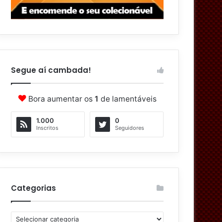
Segue aí cambada!
Bora aumentar os
1
de lamentáveis
1.000
0
Inscritos
Seguidores
Categorias
C