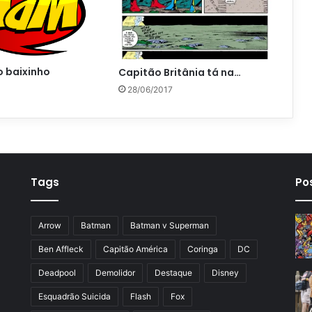
o baixinho
Capitão Britânia tá na…
28/06/2017
Tags
Po
Arrow
Batman
Batman v Superman
Ben Affleck
Capitão América
Coringa
DC
Deadpool
Demolidor
Destaque
Disney
Esquadrão Suicida
Flash
Fox