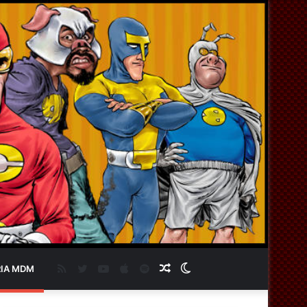
RSS
Twitter
YouTube
Apple
Spotify
Artigo
Switch
IA MDM