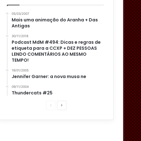
05/03/2007
Mais uma animação do Aranha + Das
Antigas
30/11/2018
Podcast MdM #494: Dicas e regras de
etiqueta para a CCXP + DEZ PESSOAS
LENDO COMENTÁRIOS AO MESMO
TEMPO!
19/01/2005
Jennifer Garner: a nova musa ne
09/11/2004
Thundercats #25
P
P
á
r
g
ó
i
x
n
i