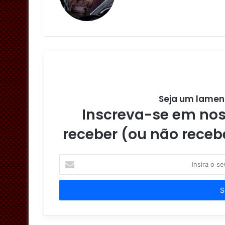
Seja um lamen
Inscreva-se em noss
receber (ou não receb
I
n
s
i
r
a
o