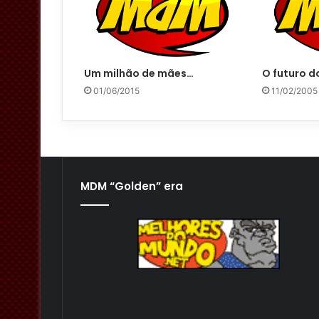
Um milhão de mães…
O futuro d
01/06/2015
11/02/2005
MDM “Golden” era