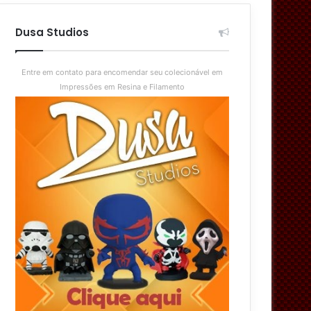
aleatório
skin
Dusa Studios
Entre em contato para encomendar seu colecionável em
Impressões em Resina e Filamento