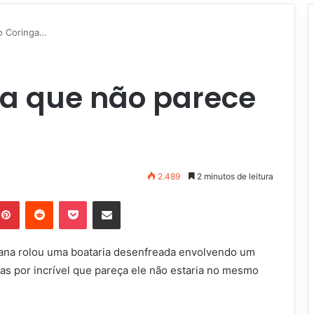
o Coringa…
a que não parece
2.489
2 minutos de leitura
Pinterest
Reddit
Pocket
Compartilhar via e-mail
ana rolou uma boataria desenfreada envolvendo um
as por incrível que pareça ele não estaria no mesmo