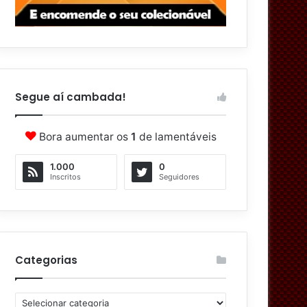
Segue aí cambada!
Bora aumentar os
1
de lamentáveis
1.000
0
Inscritos
Seguidores
Categorias
C