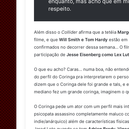
enquanto, mas acho que em mui
respeito.
Além disso o
Collider
afirma que a tetéia
Margo
filme, e que
Will Smith e Tom Hardy
estão em 
confirmados no decorrer dessa semana… O film
participação de
Jesse Eisenberg como Lex Lu
O que eu acho? Caras… numa boa, não entendo
do perfil do Coringa pra interpretarem o pe
dizem que o Coringa dele foi grande e tals, e
mediano fez um grande coringa, imaginem o que
O Coringa pede um ator com um perfil mais int
psicopata assassino completamente maluco com
indie/anárquico) além de características físi
Jared Leto quando se tem
Adrien Brody, Vinc