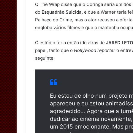
O The Wrap disse que o Coringa seria um dos
do
Esquadrão Suicida
, e que a Warner teria f
Palhaço do Crime, mas o ator recusou a ofer
englobe vários filmes e que o mantenha ocup
O estúdio teria então ido atrás de
JARED LET
papel, tanto que o
Hollywood reporter
o entrev
seguinte:
Eu estou de olho num projeto m
apareceu e eu estou animadís
agradecido… Agora que a turn
dedicar ao cinema novamente, e
um 2015 emocionante. Mas pre