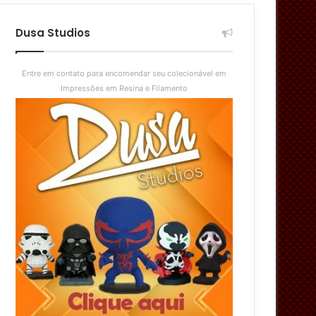
aleatório
skin
Dusa Studios
Entre em contato para encomendar seu colecionável em
Impressões em Resina e Filamento