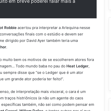
to em breve poderei falar mais a
t Robbie
acertou pra interpretar a Arlequina nesse
conversações finais com o estúdio e devem ser
e dirigido por David Ayer também teria uma
thor
.
 muito bem os motivos de se escolherem atores fora
rsonagem… Todo mundo baba no pau do
Heat Ledger
,
 eu sempre disse que “se o Ledger que é um ator
 um grande ator poderia ter feito!”.
enso, de interpretação mais visceral, o cara é um
 traços histriônicos (e não um agente do caos
cas específicas também, não sei como podem pensar em
ent Cassel, Willem Dafoe
, e tantos outros por aí que