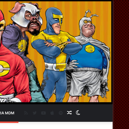
RSS
Twitter
YouTube
Apple
Spotify
Artigo
Switch
IA MDM