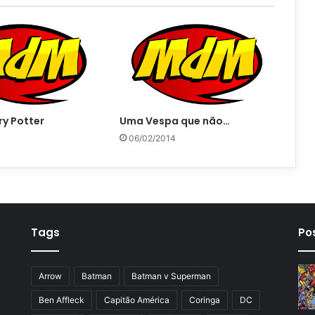
ry Potter
Uma Vespa que não…
06/02/2014
Tags
Po
Arrow
Batman
Batman v Superman
Ben Affleck
Capitão América
Coringa
DC