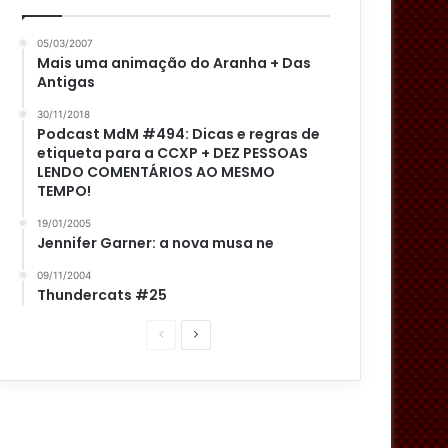
05/03/2007
Mais uma animação do Aranha + Das
Antigas
30/11/2018
Podcast MdM #494: Dicas e regras de
etiqueta para a CCXP + DEZ PESSOAS
LENDO COMENTÁRIOS AO MESMO
TEMPO!
19/01/2005
Jennifer Garner: a nova musa ne
09/11/2004
Thundercats #25
P
P
á
r
g
ó
i
x
n
i