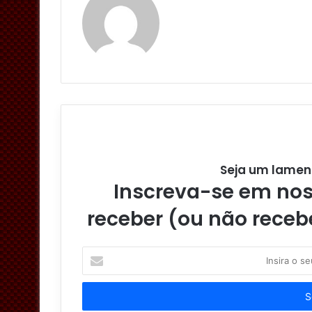
Seja um lamen
Inscreva-se em noss
receber (ou não receb
I
n
s
i
r