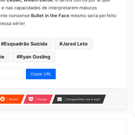
 e nas capacidades de interpretarem malucos
mente nonsense
Bullet in the Face
mesmo seria perfeito
nessa série!
Esquadrão Suicida
Jared Leto
ie
Ryan Gosling
Copiar URL
Reddit
Pocket
Compartilhar via e-mail