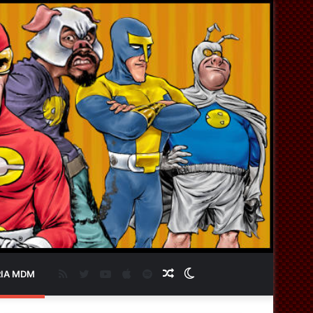
RSS
Twitter
YouTube
Apple
Spotify
Artigo
Switch
IA MDM