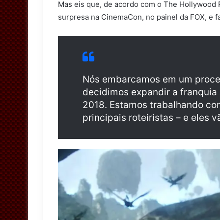
Mas eis que, de acordo com o The Hollywood
t
surpresa na CinemaCon, no painel da FOX, e fa
t
e
r
Nós embarcamos em um proces
decidimos expandir a franquia 
2018. Estamos trabalhando co
principais roteiristas – e eles 