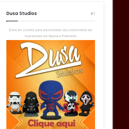
aleatório
skin
Dusa Studios
Entre em contato para encomendar seu colecionável em
Impressões em Resina e Filamento