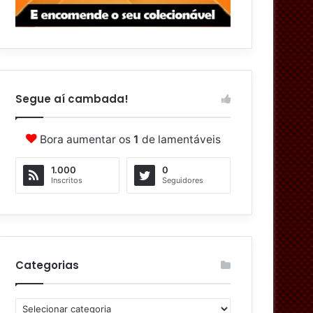
Segue aí cambada!
Bora aumentar os
1
de lamentáveis
1.000
0
Inscritos
Seguidores
Categorias
C