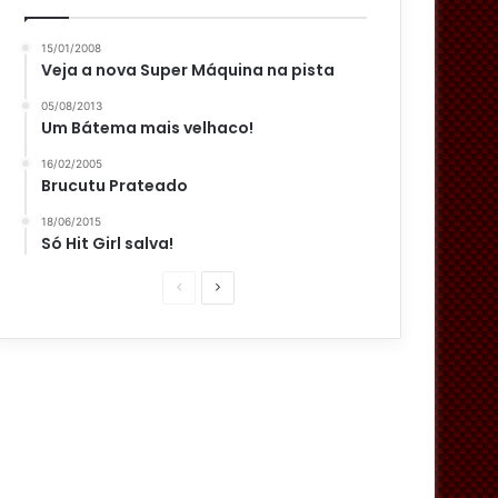
15/01/2008
Veja a nova Super Máquina na pista
05/08/2013
Um Bátema mais velhaco!
16/02/2005
Brucutu Prateado
18/06/2015
Só Hit Girl salva!
P
P
á
r
g
ó
i
x
n
i
a
m
a
a