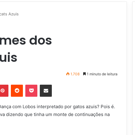
ats Azuis
lmes dos
uis
1.708
1 minuto de leitura
Pinterest
Reddit
Pocket
Compartilhar via e-mail
nça com Lobos interpretado por gatos azuis? Pois é.
va dizendo que tinha um monte de continuações na