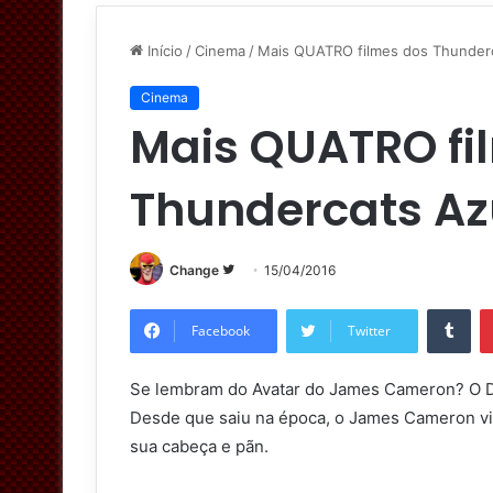
Início
/
Cinema
/
Mais QUATRO filmes dos Thunderc
Cinema
Mais QUATRO fi
Thundercats Az
Change
S
15/04/2016
i
Tumblr
g
Facebook
Twitter
a
n
Se lembram do Avatar do James Cameron? O Da
o
Desde que saiu na época, o James Cameron vi
T
sua cabeça e pãn.
w
i