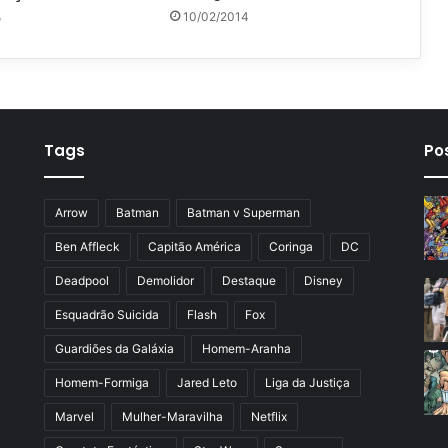
10/02/2014
5
Tags
Po
Arrow
Batman
Batman v Superman
Ben Affleck
Capitão América
Coringa
DC
Deadpool
Demolidor
Destaque
Disney
Esquadrão Suicida
Flash
Fox
Guardiões da Galáxia
Homem-Aranha
Homem-Formiga
Jared Leto
Liga da Justiça
Marvel
Mulher-Maravilha
Netflix