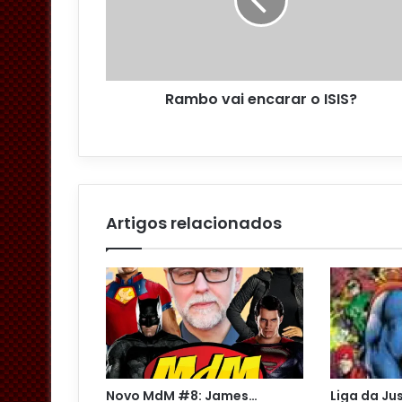
e
r
e
ç
o
Rambo vai encarar o ISIS?
d
e
e
m
a
i
l
Artigos relacionados
Novo MdM #8: James…
Liga da Ju