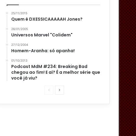
25/11/2015
Quem é DXESSICAAAAAH Jones?
26/01/2005
Universos Marvel "Colidem"
27/12/2004
Homem-Aranha: só apanha!
01/10/2013
Podcast MdM #234: Breaking Bad
chegou ao fim! E aí? É a melhor série que
você já viu?
P
P
á
r
g
ó
i
x
n
i
a
m