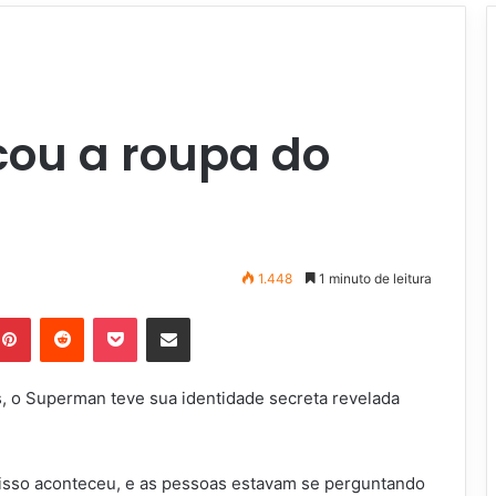
cou a roupa do
1.448
1 minuto de leitura
Pinterest
Reddit
Pocket
Compartilhar via e-mail
, o Superman teve sua identidade secreta revelada
 isso aconteceu, e as pessoas estavam se perguntando