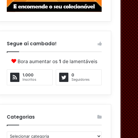
Segue aí cambada!
Bora aumentar os
1
de lamentáveis
1.000
0
Inscritos
Seguidores
Categorias
C