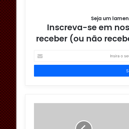
Seja um lamen
Inscreva-se em noss
receber (ou não receb
I
n
s
i
r
a
o
s
e
u
e
n
d