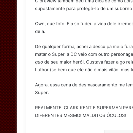
O preview também deu uma dica de como Lois 
supostamente para protegê-lo de um suborno 
Own, que fofo. Ela só fudeu a vida dele irreme
dela.
De qualquer forma, achei a desculpa meio fur
matar o Super, a DC veio com outro personage
quo
de seu maior herói. Custava fazer algo re
Luthor (se bem que ele não é mais vilão, mas 
Agora, essa cena de desmascaramento me le
Super:
REALMENTE, CLARK KENT E SUPERMAN PA
DIFERENTES MESMO! MALDITOS ÓCULOS!