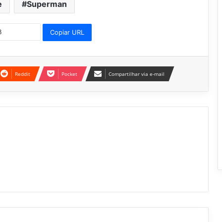
e
Superman
Copiar URL
Reddit
Pocket
Compartilhar via e-mail