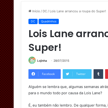
Início
/
DC
/
Lois Lane arrancou a roupa do Super!
DC
Quadrinhos
Lois Lane arran
Super!
Lojinha
28/07/2015
Tumblr
Facebook
Twitter
Alguém se lembra que, algumas semanas atrás
para o mundo todo por causa da Lois Lane?
É, eu também não lembro. De qualquer forma,