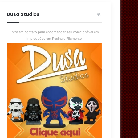
aleatório
skin
Dusa Studios
Entre em contato para encomendar seu colecionável em
Impressões em Resina e Filamento