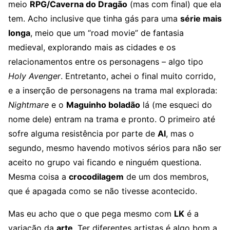
meio
RPG/Caverna do Dragão
(mas com final) que ela
tem. Acho inclusive que tinha gás para uma
série mais
longa
, meio que um “road movie” de fantasia
medieval, explorando mais as cidades e os
relacionamentos entre os personagens – algo tipo
Holy Avenger
. Entretanto, achei o final muito corrido,
e a inserção de personagens na trama mal explorada:
Nightmare
e o
Maguinho boladão
lá (me esqueci do
nome dele) entram na trama e pronto. O primeiro até
sofre alguma resistência por parte de
Al
, mas o
segundo, mesmo havendo motivos sérios para não ser
aceito no grupo vai ficando e ninguém questiona.
Mesma coisa a
crocodilagem
de um dos membros,
que é apagada como se não tivesse acontecido.
Mas eu acho que o que pega mesmo com
LK
é a
variação da
arte
. Ter diferentes artistas é algo bom a