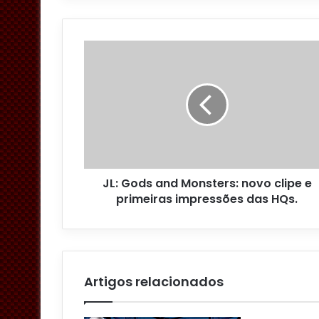
o
s
e
u
e
n
d
e
r
e
ç
o
JL: Gods and Monsters: novo clipe e
d
primeiras impressões das HQs.
e
e
m
a
i
l
Artigos relacionados