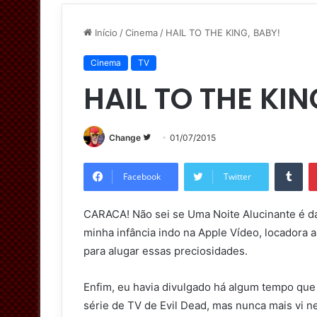
Início
/
Cinema
/
HAIL TO THE KING, BABY!
Cinema
TV
HAIL TO THE KIN
Change
S
01/07/2015
i
Tumblr
g
Facebook
Twitter
a
n
CARACA! Não sei se Uma Noite Alucinante é d
o
minha infância indo na Apple Vídeo, locadora a
T
para alugar essas preciosidades.
w
i
Enfim, eu havia divulgado há algum tempo que
t
série de TV de Evil Dead, mas nunca mais vi n
t