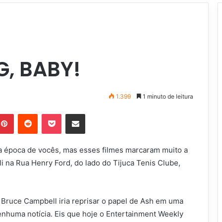
G, BABY!
1.399
1 minuto de leitura
Pinterest
Reddit
Pocket
Compartilhar via e-mail
a época de vocês, mas esses filmes marcaram muito a
li na Rua Henry Ford, do lado do Tijuca Tenis Clube,
 Bruce Campbell iria reprisar o papel de Ash em uma
enhuma notícia. Eis que hoje o Entertainment Weekly