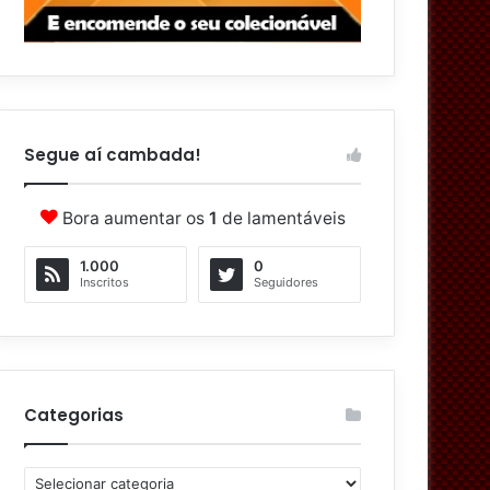
Segue aí cambada!
Bora aumentar os
1
de lamentáveis
1.000
0
Inscritos
Seguidores
Categorias
C