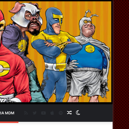
RSS
Twitter
YouTube
Apple
Spotify
Artigo
Switch
IA MDM