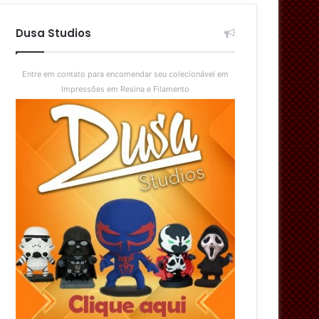
aleatório
skin
Dusa Studios
Entre em contato para encomendar seu colecionável em
Impressões em Resina e Filamento