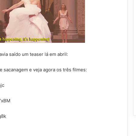
via saído um teaser lá em abril:
de sacanagem e veja agora os três filmes:
jc
u7xBM
g8k