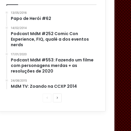
13/05/2016
Papo de Herói #62
14/02/2014
Podcast MdM #252 Comic Con
Experience, FIQ, qualé a dos eventos
nerds
17/01/2020
Podcast MdM #553: Fazendo um filme
com personagens merdas + as
resoluções de 2020
24/08/2015
MdM TV: Zoando na CCXP 2014
P
P
á
r
g
ó
i
x
n
i