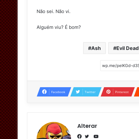
Não sei. Não vi.
Alguém viu? É bom?
Ash
Evil Dead
Facebook
Twitter
Pinterest
Alterar
Y