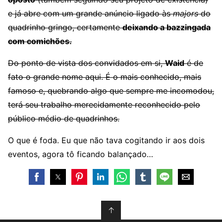
e já abre com um grande anúncio ligado às
majors
do
quadrinho gringo, certamente
deixando a bazzingada
com comichões.
Do ponto de vista dos convidados em si,
Waid
é de
fato o grande nome aqui. É o mais conhecido, mais
famoso e, quebrando algo que sempre me incomodou,
terá seu trabalho merecidamente reconhecido pelo
público médio de quadrinhos.
O que é foda. Eu que não tava cogitando ir aos dois
eventos, agora tô ficando balançado…
↑