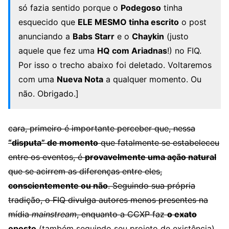
só fazia sentido porque o
Podegoso
tinha
esquecido que
ELE MESMO tinha escrito
o post
anunciando a
Babs Starr
e o
Chaykin
(justo
aquele que fez uma
HQ com Ariadnas
!) no FIQ.
Por isso o trecho abaixo foi deletado. Voltaremos
com uma
Nueva Nota
a qualquer momento. Ou
não. Obrigado.]
cara, primeiro é importante perceber que, nessa
“disputa” de momento
que fatalmente se estabeleceu
entre os eventos, é
provavelmente uma ação natural
que se acirrem as diferenças entre eles,
conscientemente ou não
. Seguindo sua própria
tradição, o FIQ divulga autores menos presentes na
mídia
mainstream
, enquanto a CCXP faz
o exato
oposto
(também seguindo seu projeto de existência)