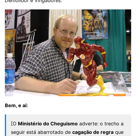
Demolidor
e
Vingadores
.
Bem, e aí:
[O
Ministério do Cheguismo
adverte: o trecho a
seguir está abarrotado de
cagação de regra
que