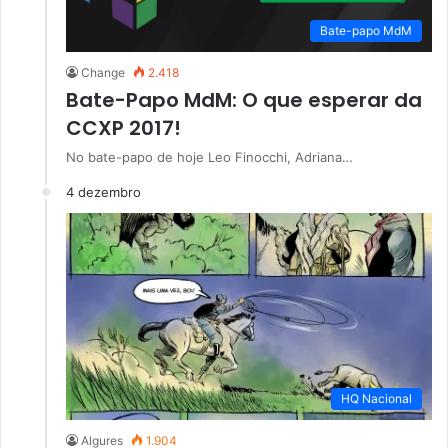
Bate-papo MdM
Change
2.418
Bate-Papo MdM: O que esperar da
CCXP 2017!
No bate-papo de hoje Leo Finocchi, Adriana…
4 dezembro
HQ Nacional
Algures
1.904