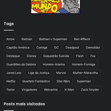
a
a
n
p
t
á
Tags
e
g
r
i
i
n
Arrow
Batman
Batman v Superman
Ben Affleck
o
a
Capitão América
Coringa
DC
Deadpool
Demolidor
r
Destaque
Disney
Esquadrão Suicida
Flash
Fox
Guardiões da Galáxia
Homem-Aranha
Homem-Formiga
Jared Leto
Liga da Justiça
Marvel
Mulher-Maravilha
Netflix
Quarteto Fantástico
Star Wars
Superman
Terror
Vingadores
Wolverine
X-Men
Zack Snyder
Posts mais visitados