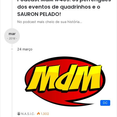
dos eventos de quadrinhos e o
SAURON PELADO!
No podcast mais cheio de sua história…
mar
- 2016 -
24 março
DC
N.A.S.I.C.
1.302