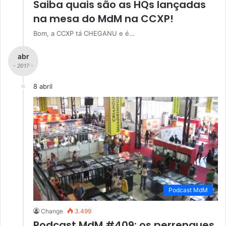
Saiba quais são as HQs lançadas
na mesa do MdM na CCXP!
Bom, a CCXP tá CHEGANU e é…
abr
- 2017 -
8 abril
Podcast MdM
Change
3.499
Podcast MdM #409: os perrengues