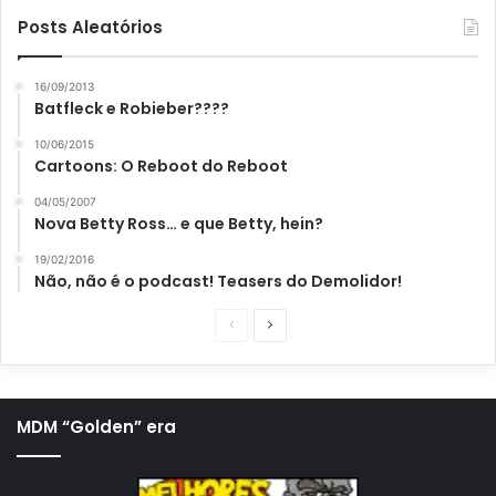
Posts Aleatórios
16/09/2013
Batfleck e Robieber????
10/06/2015
Cartoons: O Reboot do Reboot
04/05/2007
Nova Betty Ross… e que Betty, hein?
19/02/2016
Não, não é o podcast! Teasers do Demolidor!
P
P
á
r
g
ó
i
x
MDM “Golden” era
n
i
a
m