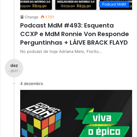
Podcast MdM
Change
1.701
Podcast MdM #493: Esquenta
CCXP e MdM Ronnie Von Responde
Perguntinhas + LÁIVE BRACK FLAYD
No podcast de hoje Adriana Melo, Fiorito…
dez
- 2017 -
4 dezembro