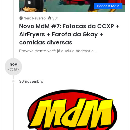
Podcast MdM
Nerd Reverso
331
Novo MdM #7: Fofocas da CCXP +
AirFryers + Farofa da Gkay +
comidas diversas
Provavelmente você já ouviu o podcast a…
nov
- 2018 -
30 novembro