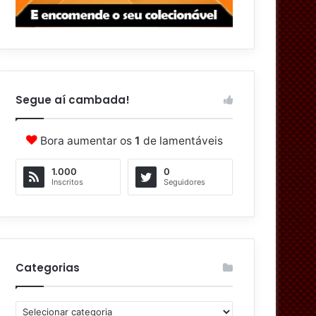
Segue aí cambada!
Bora aumentar os
1
de lamentáveis
1.000
0
Inscritos
Seguidores
Categorias
C