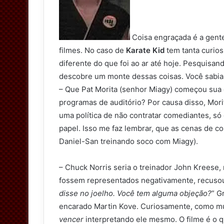
t
t
e
Coisa engraçada é a gent
r
filmes. No caso de
Karate Kid
tem tanta curios
diferente do que foi ao ar até hoje. Pesquisan
descobre um monte dessas coisas. Você sabia
– Que Pat Morita (senhor Miagy) começou sua
programas de auditório? Por causa disso, Mori
uma política de não contratar comediantes, só
papel. Isso me faz lembrar, que as cenas de c
Daniel-San treinando soco com Miagy).
– Chuck Norris seria o treinador John Kreese
fossem representados negativamente, recuso
disse no joelho. Você tem alguma objeção?
” G
encarado Martin Kove. Curiosamente, como m
vencer
interpretando ele mesmo. O filme é o