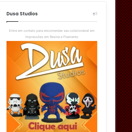
aleatório
skin
Dusa Studios
Entre em contato para encomendar seu colecionável em
Impressões em Resina e Filamento