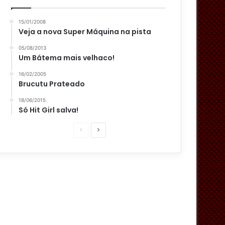
15/01/2008
Veja a nova Super Máquina na pista
05/08/2013
Um Bátema mais velhaco!
16/02/2005
Brucutu Prateado
18/06/2015
Só Hit Girl salva!
P
P
á
r
g
ó
i
x
n
i
a
m
a
a