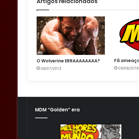
Artigos relacionados
l
Fã ameaça
O Wolverine ERRAAAAAAAA?
09/08/2016
08/07/2013
MDM “Golden” era