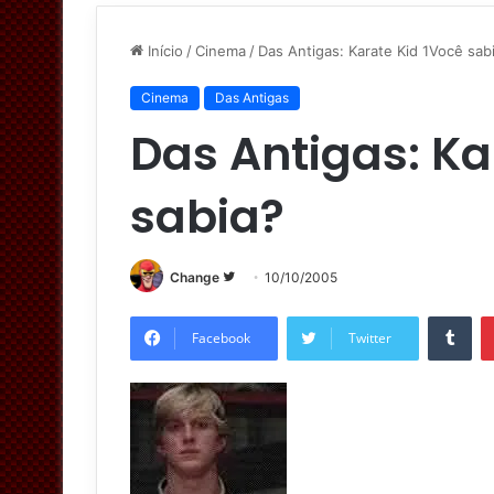
Início
/
Cinema
/
Das Antigas: Karate Kid 1Você sab
Cinema
Das Antigas
Das Antigas: Ka
sabia?
Change
S
10/10/2005
i
Tumblr
g
Facebook
Twitter
a
n
o
T
w
i