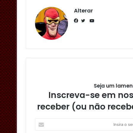
Alterar
Y
o
F
T
u
a
w
T
c
i
u
e
t
b
b
t
e
o
e
o
r
k
Seja um lamen
Inscreva-se em noss
receber (ou não receb
I
n