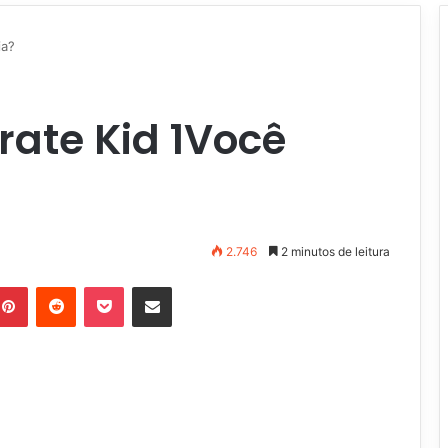
ia?
rate Kid 1Você
2.746
2 minutos de leitura
Pinterest
Reddit
Pocket
Compartilhar via e-mail