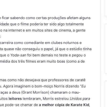
e ficar sabendo como certas produções afetam alguns
idade que o filme poderia ter sido algo totalmente
do na internet e em muitos sites de cinema, a gente
:
 carreira como comediante em clubes noturnos e
ta quase não conseguiu o papel, já que o estúdio tinha
 que o
Yoda-san
foi bem demais no teste e pegou o
omédia dos três filmes eram muito boas (como a de
, mas como não desejava que professores de caratê
u. Agora imaginem o bom-moço Norris dizendo “
Eu
raças a deus (Grant Morrison) chamaram o mau-
uitos
leitores
lembraram, Morris estrelou
Unidos para
 que pode-se chamar de
a melhor cópia de Karate Kid
,