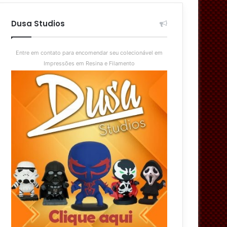
aleatório
skin
Dusa Studios
Entre em contato para encomendar seu colecionável em
Impressões em Resina e Filamento