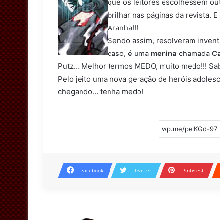
que os leitores escolhessem ou
brilhar nas páginas da revista. 
Aranha!!!
Sendo assim, resolveram invent
caso, é uma
menina
chamada
Ca
Putz… Melhor termos MEDO, muito medo!!! Sabe-
Pelo jeito uma nova geração de heróis adolesc
chegando… tenha medo!
Facebook
Twitter
Pinterest