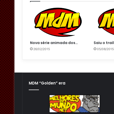
Nova série animada dos…
Saiu o trai
26/02/2015
05/08/2015
MDM “Golden” era