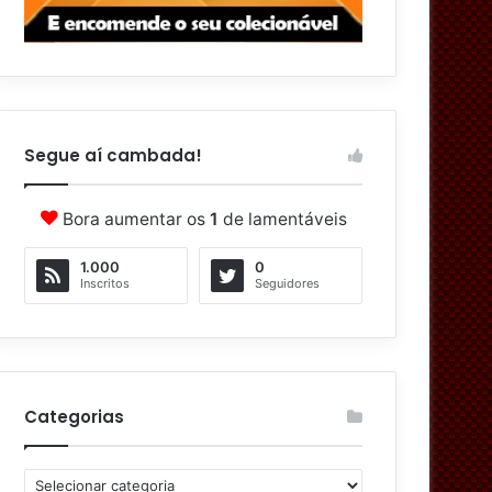
Segue aí cambada!
Bora aumentar os
1
de lamentáveis
1.000
0
Inscritos
Seguidores
Categorias
C