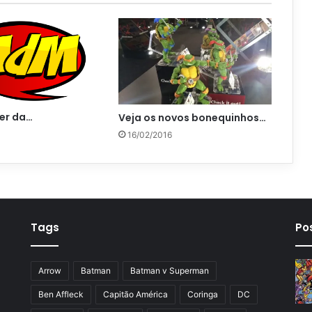
ler da…
Veja os novos bonequinhos…
16/02/2016
Tags
Po
Arrow
Batman
Batman v Superman
Ben Affleck
Capitão América
Coringa
DC