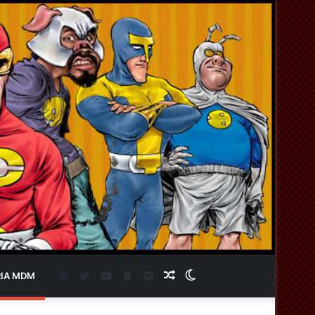
RSS
Twitter
YouTube
Apple
Spotify
Artigo
Switch
IA MDM