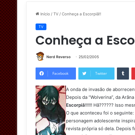
Início
/
TV
/
Conheça a Escorpiã!!
TV
Conheça a Esco
Nerd Reverso
25/02/2005
Tumblr
Facebook
Twitter
A onda de invasão de aborrecent
Depois da “Wolverina”, da Arãna
Escorpiã
!!!!!! Hã?????? Isso me
O que aconteceu foi o seguinte: 
personagem adolescente inspir
revista própria só dela. Depois f