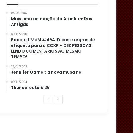
05/03/2007
Mais uma animação do Aranha + Das
Antigas
30/11/2018
Podcast MdM #494: Dicas e regras de
etiqueta para a CCXP + DEZ PESSOAS
LENDO COMENTÁRIOS AO MESMO
TEMPO!
19/01/2005
Jennifer Garner: a nova musa ne
09/11/2004
Thundercats #25
P
P
á
r
g
ó
i
x
n
i