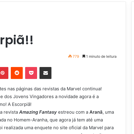
rpiã!!
779
1 minuto de leitura
Pinterest
Reddit
Pocket
Compartilhar via e-mail
es nas páginas das revistas da Marvel continua!
 e dos Jovens Vingadores a novidade agora é a
smo! A Escorpiã!
a revista
Amazing Fantasy
estreou com a
Aranã
, uma
ada no Homem-Aranha, que agora já tem até uma
oi realizada uma enquete no site oficial da Marvel para