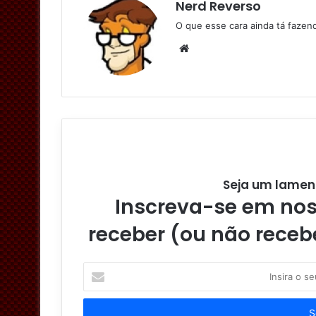
Nerd Reverso
O que esse cara ainda tá faze
W
e
b
s
i
t
e
Seja um lamen
Inscreva-se em noss
receber (ou não receb
I
n
s
i