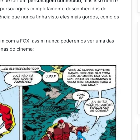
nge de ser um
personagem conhecido
, mas isso nem é
aí persoangens completamente desconhecidos do
cia que nunca tinha visto eles mais gordos, como os
m com a FOX, assim nunca poderemos ver uma das
onas do cinema: