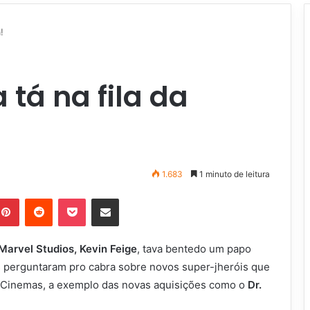
!
 tá na fila da
1.683
1 minuto de leitura
Pinterest
Reddit
Pocket
Compartilhar via e-mail
Marvel Studios, Kevin Feige
, tava bentedo um papo
s perguntaram pro cabra sobre novos super-jheróis que
s Cinemas, a exemplo das novas aquisições como o
Dr.