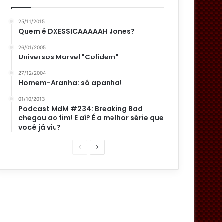
25/11/2015
Quem é DXESSICAAAAAH Jones?
26/01/2005
Universos Marvel "Colidem"
27/12/2004
Homem-Aranha: só apanha!
01/10/2013
Podcast MdM #234: Breaking Bad
chegou ao fim! E aí? É a melhor série que
você já viu?
P
P
á
r
g
ó
i
x
n
i
a
m