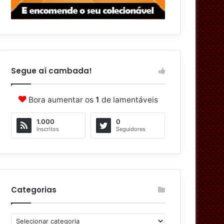
Segue aí cambada!
Bora aumentar os
1
de lamentáveis
1.000
0
Inscritos
Seguidores
Categorias
C