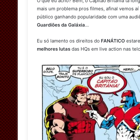
O que eu acho? Bem, o Capitão Britânia tá lo
mais um problema pros filmes, afinal vemos 
público ganhando popularidade com uma audiên
Guardiões da Galáxia
…
Eu só lamento os direitos do
FANÁTICO
estare
melhores lutas
das HQs em live action nas tel