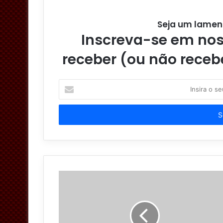
k
Seja um lamen
Inscreva-se em noss
receber (ou não receb
I
n
s
i
r
a
o
s
e
u
e
n
d
e