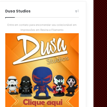
aleatório
skin
Dusa Studios
Entre em contato para encomendar seu colecionável em
Impressões em Resina e Filamento