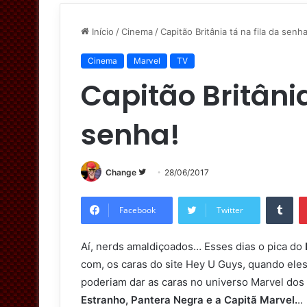
Início
/
Cinema
/
Capitão Britânia tá na fila da senha
Cinema
Marvel
TV
Capitão Britânia
senha!
Change
S
28/06/2017
i
Tumblr
g
Facebook
Twitter
a
n
Aí, nerds amaldiçoados… Esses dias o pica do
o
com, os caras do site Hey U Guys, quando ele
T
poderiam dar as caras no universo Marvel do
w
Estranho, Pantera Negra e a Capitã Marvel.
..
i