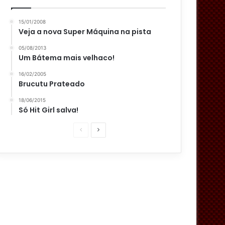
15/01/2008
Veja a nova Super Máquina na pista
05/08/2013
Um Bátema mais velhaco!
16/02/2005
Brucutu Prateado
18/06/2015
Só Hit Girl salva!
P
P
á
r
g
ó
i
x
n
i
a
m
a
a