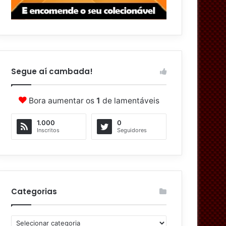
Segue aí cambada!
Bora aumentar os
1
de lamentáveis
1.000
0
Inscritos
Seguidores
Categorias
C