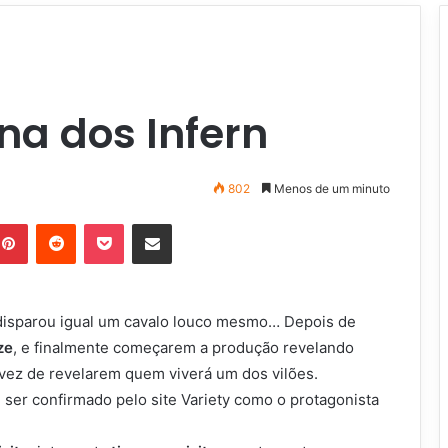
na dos Infern
802
Menos de um minuto
Pinterest
Reddit
Pocket
Compartilhar via e-mail
disparou igual um cavalo louco mesmo… Depois de
ze
, e finalmente começarem a produção revelando
a vez de revelarem quem viverá um dos vilões.
ser confirmado pelo site Variety como o protagonista