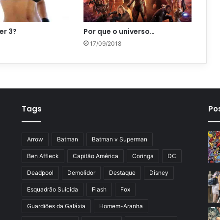
er 3?
Por que o universo…
17/09/2018
Tags
Po
Arrow
Batman
Batman v Superman
Ben Affleck
Capitão América
Coringa
DC
Deadpool
Demolidor
Destaque
Disney
Esquadrão Suicida
Flash
Fox
Guardiões da Galáxia
Homem-Aranha