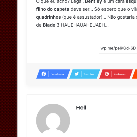
O que eu acho? Legal,
Bentley
é um cara
esqui
filho do capeta
deve ser… Só espero que o vi
quadrinhos
(que é assustador)… Não gostaria 
de
Blade 3
HAUEHAUAHEUAEH…
Facebook
Twitter
Pinterest
Hell