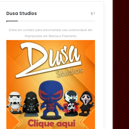
aleatório
skin
Dusa Studios
Entre em contato para encomendar seu colecionável em
Impressões em Resina e Filamento