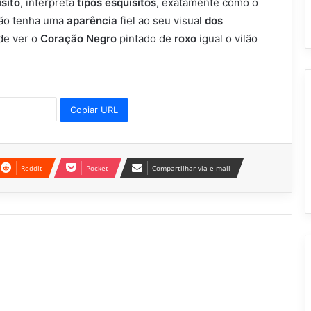
sito
, interpreta
tipos esquisitos
, exatamente como o
lão tenha uma
aparência
fiel ao seu visual
dos
de ver o
Coração Negro
pintado de
roxo
igual o vilão
Copiar URL
Reddit
Pocket
Compartilhar via e-mail