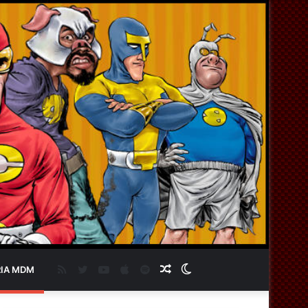
RSS
Twitter
YouTube
Apple
Spotify
Artigo
Switch
IA MDM