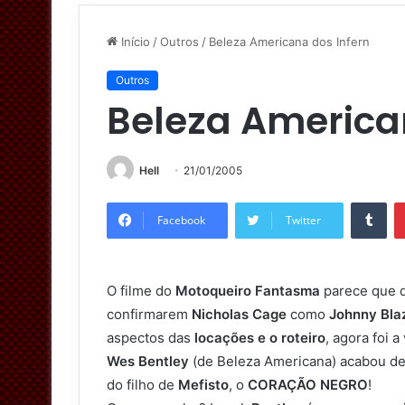
Início
/
Outros
/
Beleza Americana dos Infern
Outros
Beleza America
Hell
21/01/2005
Tumblr
Facebook
Twitter
O filme do
Motoqueiro Fantasma
parece que 
confirmarem
Nicholas Cage
como
Johnny Bla
aspectos das
locações e o roteiro
, agora foi 
Wes Bentley
(de Beleza Americana) acabou de 
do filho de
Mefisto
, o
CORAÇÃO NEGRO
!