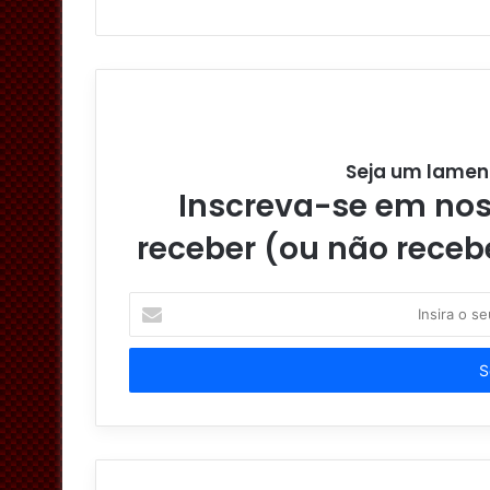
Seja um lamen
Inscreva-se em noss
receber (ou não receb
I
n
s
i
r
a
o
s
e