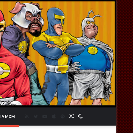
RSS
Twitter
YouTube
Apple
Spotify
Artigo
Switch
IA MDM