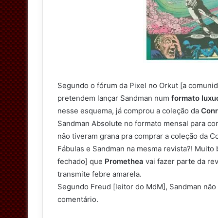
Segundo o fórum da Pixel no Orkut [a comunida
pretendem lançar Sandman num
formato luxu
nesse esquema, já comprou a coleção da
Con
Sandman Absolute no formato mensal para conq
não tiveram grana pra comprar a coleção da Co
Fábulas e Sandman na mesma revista?! Muito b
fechado] que
Promethea
vai fazer parte da re
transmite febre amarela.
Segundo Freud [leitor do MdM], Sandman não fa
comentário.