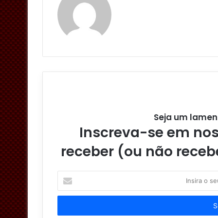
Seja um lamen
Inscreva-se em noss
receber (ou não receb
I
n
s
i
r