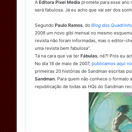
A
Editora Pixel Media
promete para esse ano m
será fabulosa. Já eu acho que vai ser dos sonho
Segundo
Paulo Ramos
, do
Blog dos Quadrinh
2008 um novo gibi mensal no mesmo esquem
revista não foram informadas, mas o editor-ch
uma revista bem fabulosa”.
Tá na cara que vai ter
Fábulas
, né?! Pois eu a
No dia 18 de maio de 2007,
publicamos aqui n
primeiras 20 histórias de Sandman escritas p
Sandman
. Para quem não conhece o formato a
republicação de todas as HQs do Sandman rec