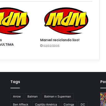
s
Marvel reciclando lixo!
sULTIMA
02/02/2005
Tags
Po
Arrow
Batman
Batman v Superman
Ben Affleck
Capitão América
Coringa
DC