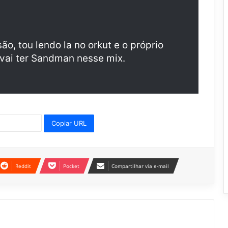
ão, tou lendo la no orkut e o próprio
vai ter Sandman nesse mix.
Copiar URL
Reddit
Pocket
Compartilhar via e-mail