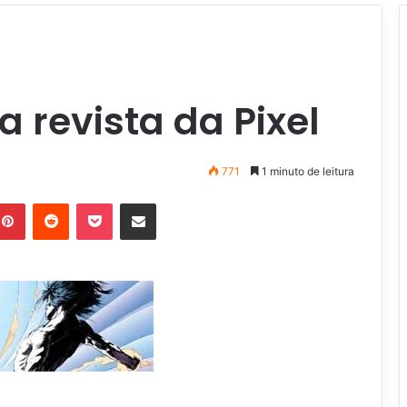
a revista da Pixel
771
1 minuto de leitura
Pinterest
Reddit
Pocket
Compartilhar via e-mail