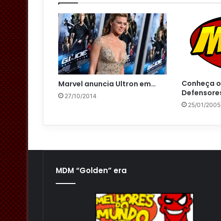
Conheça o
Marvel anuncia Ultron em…
Defensore
27/10/2014
25/01/2005
MDM “Golden” era