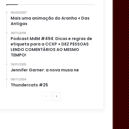
05/03/2007
Mais uma animação do Aranha + Das
Antigas
30/11/2018
Podcast MdM #494: Dicas e regras de
etiqueta para a CCXP + DEZ PESSOAS
LENDO COMENTÁRIOS AO MESMO
TEMPO!
19/01/2005
Jennifer Garner: a nova musa ne
09/11/2004
Thundercats #25
P
P
á
r
g
ó
i
x
n
i