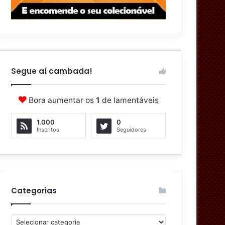
Segue aí cambada!
Bora aumentar os
1
de lamentáveis
1.000
0
Inscritos
Seguidores
Categorias
C