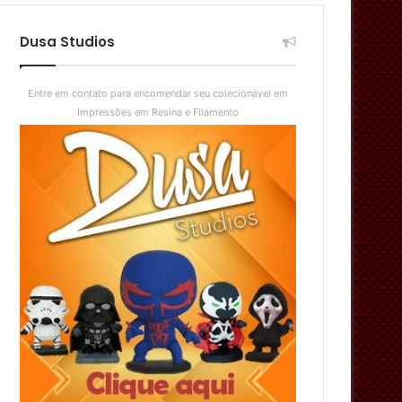
aleatório
skin
Dusa Studios
Entre em contato para encomendar seu colecionável em
Impressões em Resina e Filamento