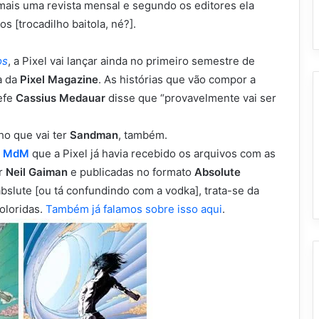
ais uma revista mensal e segundo os editores ela
s [trocadilho baitola, né?].
os
, a Pixel vai lançar ainda no primeiro semestre de
a da
Pixel Magazine
. As histórias que vão compor a
efe
Cassius Medauar
disse que “provavelmente vai ser
cho que vai ter
Sandman
, também.
o
MdM
que a Pixel já havia recebido os arquivos com as
or
Neil Gaiman
e publicadas no formato
Absolute
bslute [ou tá confundindo com a vodka], trata-se da
oloridas.
Também já falamos sobre isso aqui
.