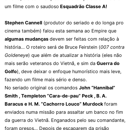
um filme com o saudoso
Esquadrão Classe A!
Stephen Cannell
(produtor do seriado e do longa pro
cinema também) falou esta semana ao Empire que
algumas mudanças
devem ser feitas com relação à
história… O roteiro será de Bruce Feirstein (
007 contra
Goldeneye
) que além de atualizar a história (eles não
mais serão veteranos do Vietnã, e sim da
Guerra do
Golfo
), deve deixar o enfoque humorístico mais leve,
fazendo um filme mais sério e denso.
No seriado original os comandos
John “Hannibal”
Smith , Templeton “Cara-de-pau” Peck , B. A.
Baracus e H. M. “Cachorro Louco” Murdock
foram
enviados numa missão para assaltar um banco no fim
da guerra do Vietnã. Enganados pelo seu comandante,
foram presos… Depois de escaparem da prisão