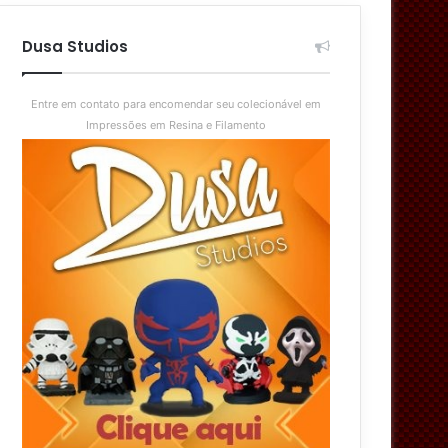
aleatório
skin
Dusa Studios
Entre em contato para encomendar seu colecionável em
Impressões em Resina e Filamento