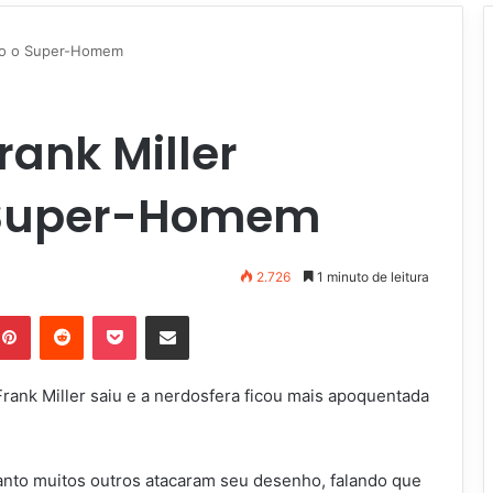
ndo o Super-Homem
rank Miller
 Super-Homem
2.726
1 minuto de leitura
Pinterest
Reddit
Pocket
Compartilhar via e-mail
nk Miller saiu e a nerdosfera ficou mais apoquentada
anto muitos outros atacaram seu desenho, falando que