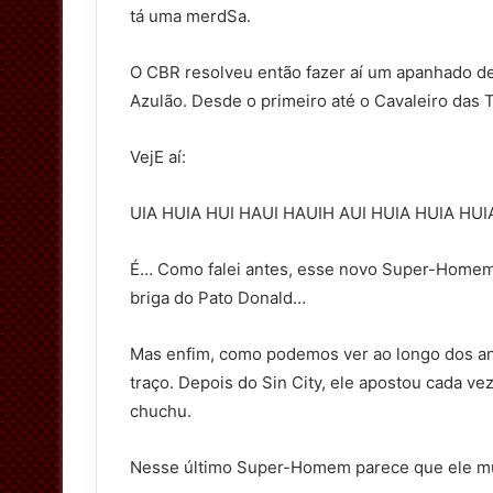
tá uma merdSa.
t
t
O CBR resolveu então fazer aí um apanhado de
e
Azulão. Desde o primeiro até o Cavaleiro das T
r
VejE aí:
UIA HUIA HUI HAUI HAUIH AUI HUIA HUIA HU
É… Como falei antes, esse novo Super-Homem 
briga do Pato Donald…
Mas enfim, como podemos ver ao longo dos anos
traço. Depois do Sin City, ele apostou cada 
chuchu.
Nesse último Super-Homem parece que ele multip