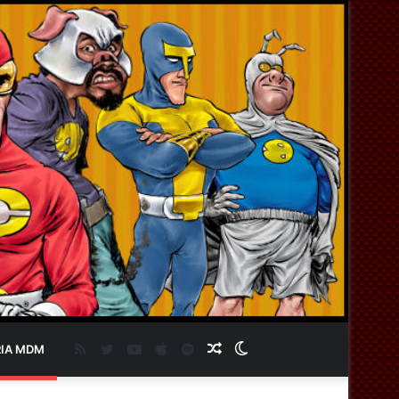
RSS
Twitter
YouTube
Apple
Spotify
Artigo
Switch
IA MDM