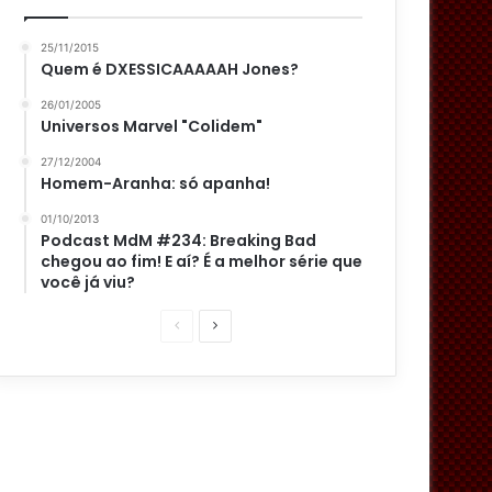
25/11/2015
Quem é DXESSICAAAAAH Jones?
26/01/2005
Universos Marvel "Colidem"
27/12/2004
Homem-Aranha: só apanha!
01/10/2013
Podcast MdM #234: Breaking Bad
chegou ao fim! E aí? É a melhor série que
você já viu?
P
P
á
r
g
ó
i
x
n
i
a
m