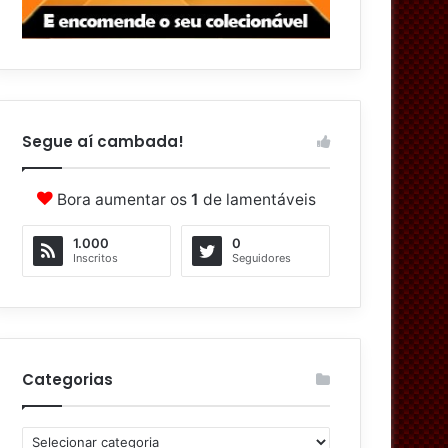
Segue aí cambada!
Bora aumentar os
1
de lamentáveis
1.000
0
Inscritos
Seguidores
Categorias
C