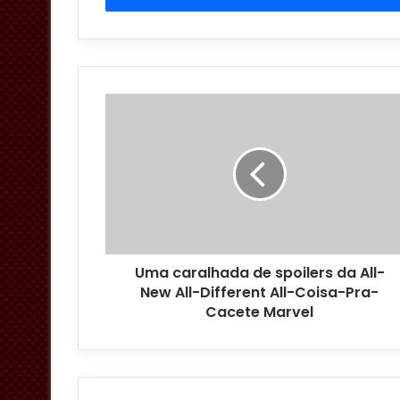
r
a
o
s
e
u
e
n
d
e
r
e
ç
o
Uma caralhada de spoilers da All-
d
New All-Different All-Coisa-Pra-
e
Cacete Marvel
e
m
a
i
l