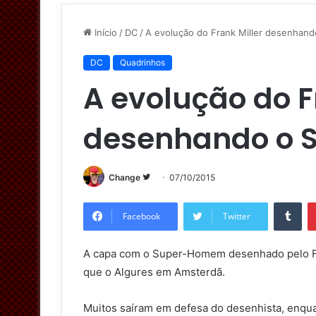
Início
/
DC
/
A evolução do Frank Miller desenha
DC
Quadrinhos
A evolução do F
desenhando o
Change
S
07/10/2015
i
Tumblr
g
Facebook
Twitter
a
n
A capa com o Super-Homem desenhado pelo Fra
o
que o Algures em Amsterdã.
T
w
Muitos saíram em defesa do desenhista, enqu
i