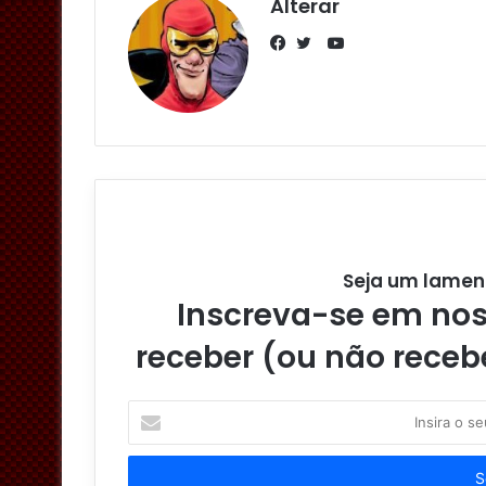
Alterar
Y
o
F
T
u
a
w
T
c
i
u
e
t
b
b
t
e
o
e
o
r
k
Seja um lamen
Inscreva-se em noss
receber (ou não receb
I
n
s
i