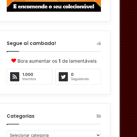
Segue aí cambada!
Bora aumentar os
1
de lamentáveis
1.000
0
Inscritos
Seguidores
Categorias
C