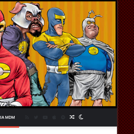
RSS
Twitter
YouTube
Apple
Spotify
Artigo
Switch
IA MDM