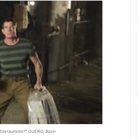
 fizeraummm?” GUEIRO, Bazin