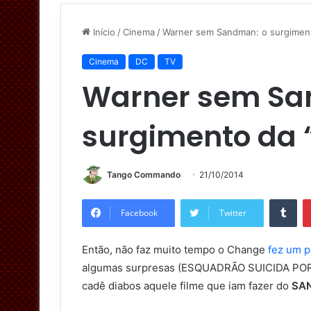
Início
/
Cinema
/
Warner sem Sandman: o surgiment
Cinema
DC
TV
Warner sem Sa
surgimento da 
Tango Commando
21/10/2014
Tumblr
Facebook
Twitter
Então, não faz muito tempo o Change
fez um 
algumas surpresas (ESQUADRÃO SUICIDA PORR
cadê diabos aquele filme que iam fazer do
SA