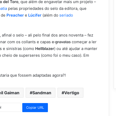
o del Toro
, que além de engavetar mais um projeto –
atia
pelas propriedades do selo da editora, que
s de
Preacher
e
Lúcifer
(além do
seriado
afinal o selo – ali pelo final dos anos noventa – fez
onar com os collants e capas
e gravatas
começar a ler
s e sinistras (como
Hellblazer
) ou até ajudar a manter
o cheio de superseres (como foi o meu caso). Em
ostaria que fossem adaptadas agora?!
il Gaiman
Sandman
Vertigo
Copiar URL