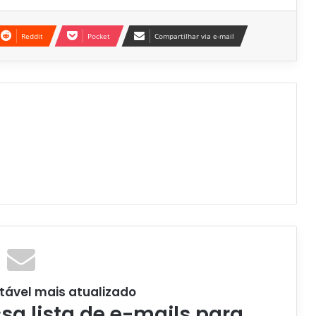
Reddit
Pocket
Compartilhar via e-mail
tável mais atualizado
a lista de e-mails para