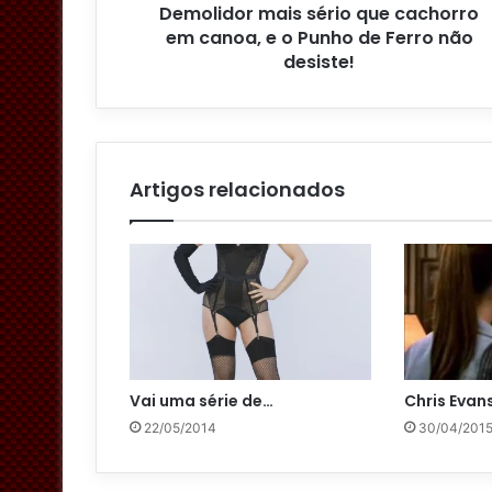
Demolidor mais sério que cachorro
d
em canoa, e o Punho de Ferro não
e
desiste!
e
m
a
i
l
Artigos relacionados
Vai uma série de…
Chris Evan
22/05/2014
30/04/201