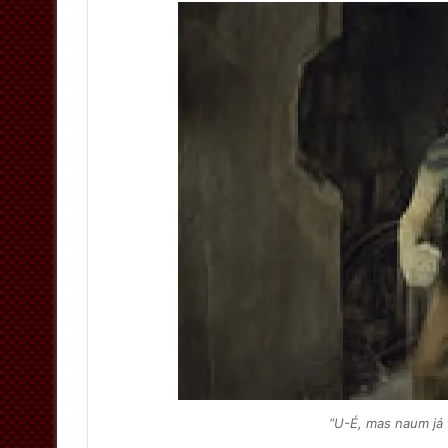
“U-É, mas naum já