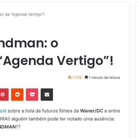
o da “Agenda Vertigo”!
ndman: o
“Agenda Vertigo”!
1.728
1 minuto de leitura
Pinterest
Reddit
Pocket
Compartilhar via e-mail
post
sobre a lista de futuros filmes da
Waner/DC
e entre
A!) alguém também pode ter notado uma ausência:
NDMAN
??