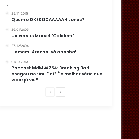
25/11/2015
Quem é DXESSICAAAAAH Jones?
26/01/2005
Universos Marvel "Colidem"
27/12/2004
Homem-Aranha: só apanha!
01/10/2013
Podcast MdM #234: Breaking Bad
chegou ao fim! E aí? É a melhor série que
você já viu?
P
P
á
r
g
ó
i
x
n
i
a
m