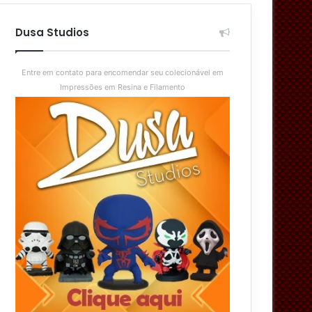
aleatório
skin
Dusa Studios
Entre em contato para encomendar seu colecionável em
Impressões em Resina e Filamento