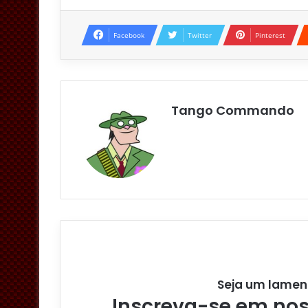
Facebook
Twitter
Pinterest
Tango Commando
Seja um lamen
Inscreva-se em noss