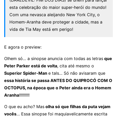
(DAREDEVIL: FIM DOS DIAS) se unem para lançar
esta celebração do maior super-herói do mundo!
Com uma nevasca aleijando New York City, o
Homem-Aranha deve proteger a cidade, mas a
vida de Tia May está em perigo!
E agora o preview:
Olhem só… a sinopse anuncia com todas as letras
que
Peter Parker está de volta
, cita até mesmo o
Superior Spider-Man
e tals… Só não avisaram que
essa história se passa ANTES DO QUIPROCÓ COM O
OCTOPUS, na época que o Peter ainda era o Homem
Aranha
!!!!!!!!!!
O que eu acho? Mas
olha só que filhas da puta vejam
vocês
… Essa sinopse foi maquiavelicamente escrita