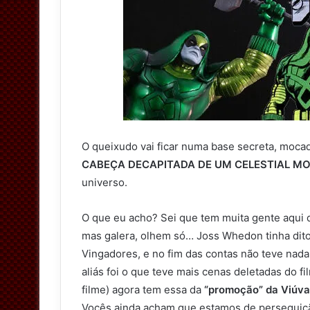
O queixudo vai ficar numa base secreta, moc
CABEÇA DECAPITADA DE UM CELESTIAL M
universo.
O que eu acho? Sei que tem muita gente aqui
mas galera, olhem só… Joss Whedon tinha dito
Vingadores, e no fim das contas não teve nada
aliás foi o que teve mais cenas deletadas do 
filme) agora tem essa da
“promoção” da Viúva
Vocês ainda acham que estamos de perseguiçã