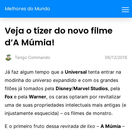
Melhores do Mundo
Veja o tízer do novo filme
d’A Múmia!
06/12/2016
Tango Commando
Já faz algum tempo que a
Universal
tenta entrar na
modinha do
universo expandido
e com os grandes
filões já tomados pela
Disney
/
Marvel Studios
, pela
Fox
e pela
Warner
, os caras optaram por revitalizar
uma de suas propriedades intelectuais mais antigas (e
injustamente esquecida) – os filmes de monstro.
E o primeiro fruto dessa
revirada de lixo
–
A Múmia
–