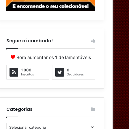
Segue aí cambada!
Bora aumentar os
1
de lamentáveis
1.000
0
Inscritos
Seguidores
Categorias
C