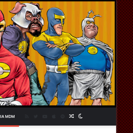
RSS
Twitter
YouTube
Apple
Spotify
Artigo
Switch
IA MDM