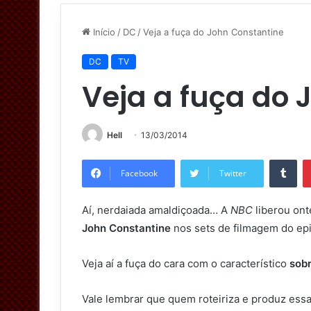
Início
/
DC
/
Veja a fuça do John Constantine
DC
TV
Veja a fuça do 
Hell
13/03/2014
Tumblr
Facebook
Twitter
Aí, nerdaiada amaldiçoada… A
NBC
liberou ont
John Constantine
nos sets de filmagem do epi
Veja aí a fuça do cara com o característico
sob
Vale lembrar que quem roteiriza e produz ess