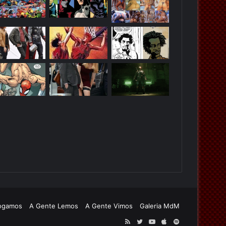
ogamos
A Gente Lemos
A Gente Vimos
Galeria MdM
RSS
Twitter
YouTube
Apple
Spotify