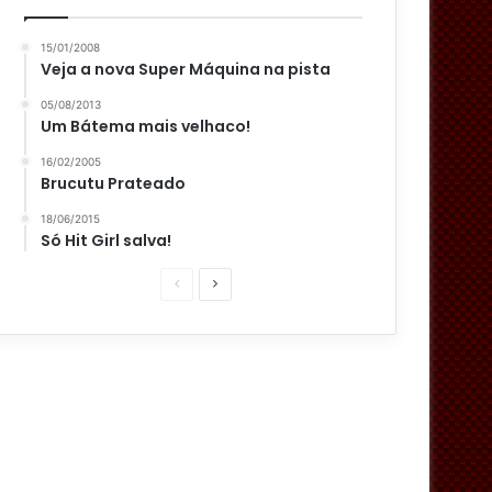
15/01/2008
Veja a nova Super Máquina na pista
05/08/2013
Um Bátema mais velhaco!
16/02/2005
Brucutu Prateado
18/06/2015
Só Hit Girl salva!
P
P
á
r
g
ó
i
x
n
i
a
m
a
a