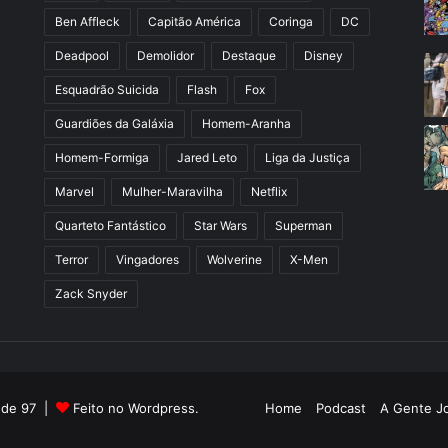
Ben Affleck
Capitão América
Coringa
DC
Deadpool
Demolidor
Destaque
Disney
Esquadrão Suicida
Flash
Fox
Guardiões da Galáxia
Homem-Aranha
Homem-Formiga
Jared Leto
Liga da Justiça
Marvel
Mulher-Maravilha
Netflix
Quarteto Fantástico
Star Wars
Superman
Terror
Vingadores
Wolverine
X-Men
Zack Snyder
l de 97 |
Feito no Wordpress.
Home
Podcast
A Gente J