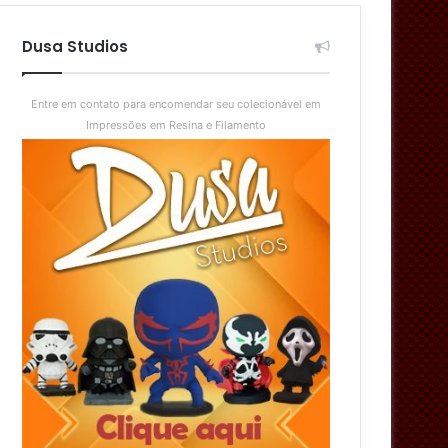
aleatório
skin
Dusa Studios
Entre em contato para encomendar seu colecionável em
Impressões em Resina e Filamento