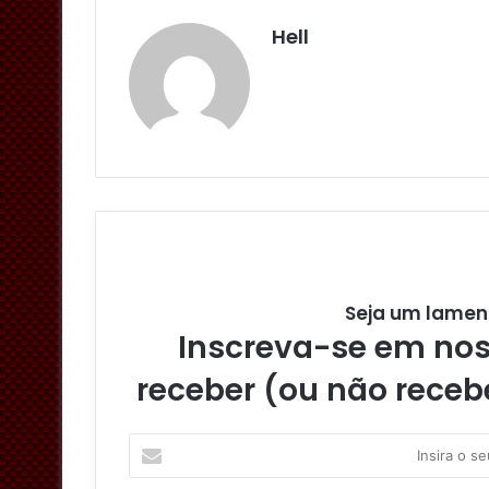
Hell
Seja um lamen
Inscreva-se em noss
receber (ou não receb
I
n