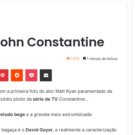
John Constantine
1.574
1 minuto de leitura
Pinterest
Reddit
Pocket
Compartilhar via e-mail
em a primeira foto do ator Matt Ryan paramentado de
sódio piloto da
série de TV
Constantine…
retudo bege
e a gravata meio estrumbicada:
a bagaça é o
David Goyer
, e realmente a caracterização