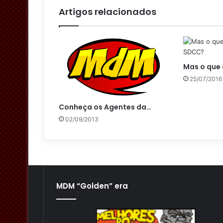
l
Artigos relacionados
Mas o que
25/07/2016
Conheça os Agentes da…
02/09/2013
MDM “Golden” era