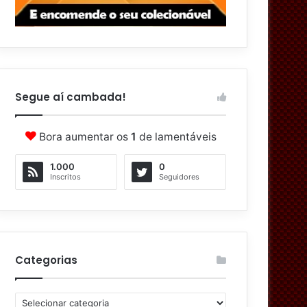
Segue aí cambada!
Bora aumentar os
1
de lamentáveis
1.000
0
Inscritos
Seguidores
Categorias
C