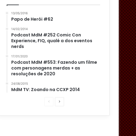
13/05/2016
Papo de Herói #62
14/02/2014
Podcast MdM #252 Comic Con
Experience, FIQ, qualé a dos eventos
nerds
17/01/2020
Podcast MdM #553: Fazendo um filme
com personagens merdas + as
resoluções de 2020
24/08/2015
MdM TV: Zoando na CCXP 2014
P
P
á
r
g
ó
i
x
n
i