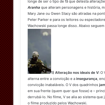
longe de ser o tipo de fã que detesta alteraçõ
Aranha
que alteram personagens e história, 
Mary Jane ou Gwen Stacy são atiradas na ponte
Peter Parker e para os leitores ou espectadore
Wachowski passa longe disso. Abaixo seguem 
1) Alteração nos ideais de V:
O V
alterna entre a convicção e a
insegurança
, en
convicção inabaláveis. O V dos quadrinhos
jam
em sua frente (quem quer que fosse) e – prin
derrubá-lo. No filme, V se alia ao sistema que 
o filme produzido pelos Wachowski.