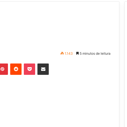
1.143
5 minutos de leitura
Pinterest
Reddit
Pocket
Compartilhar via e-mail