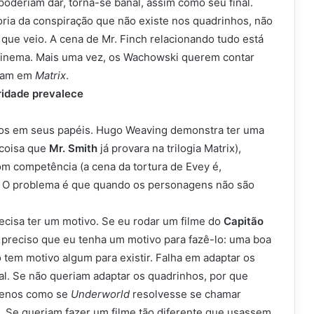
oderiam dar, torna-se banal, assim como seu final.
eoria da conspiração que não existe nos quadrinhos, não
que veio. A cena de Mr. Finch relacionando tudo está
 cinema. Mais uma vez, os Wachowski querem contar
eram em
Matrix
.
idade prevalece
imos em seus papéis. Hugo Weaving demonstra ter uma
coisa que
Mr. Smith
já provara na trilogia Matrix),
m competência (a cena da tortura de Evey é,
). O problema é que quando os personagens não são
recisa ter um motivo. Se eu rodar um filme do
Capitão
 preciso que eu tenha um motivo para fazê-lo: uma boa
o tem motivo algum para existir. Falha em adaptar os
al. Se não queriam adaptar os quadrinhos, por que
menos como se
Underworld
resolvesse se chamar
. Se queriam fazer um filme tão diferente que usassem