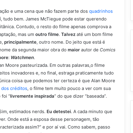
ração e uma cena que não fazem parte dos
quadrinhos
 aí, tudo bem. James McTiegue pode estar querendo
britânica. Contudo, o resto do filme apenas comprova a
aptação, mas um
outro filme
.
Talvez
até um bom filme
e,
principalmente
, outro nome. Do jeito que está é
nome da segunda maior obra do
maior
autor de
Comics
oore
:
Watchmen
.
an Moore pasteurizada. Em outras palavras,o filme
eitos inovadores e, no final, estraga praticamente tudo
 única coisa que podemos ter certeza é que Alan Moore
 dos créditos
, o filme tem muito pouco a ver com sua
foi “
livremente inspirada
” do que dizer “baseada”.
 Sim, estimados nerds.
Eu detestei
. A cada minuto que
 ver. Onde está a esposa desse personagem, tão
aracterizada assim?” e por aí vai. Como sabem, passo