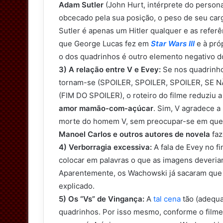
Adam Sutler
(John Hurt, intérprete do perso
obcecado pela sua posição, o peso de seu carg
Sutler é apenas um Hitler qualquer e as refe
que George Lucas fez em
Star Wars III
e à pró
o dos quadrinhos é outro elemento negativo do
3) A relação entre V e Evey:
Se nos quadrinhos
tornam-se (SPOILER, SPOILER, SPOILER, SE 
(FIM DO SPOILER), o roteiro do filme reduziu
amor mamão-com-açúcar
. Sim, V agradece a
morte do homem V, sem preocupar-se em quem 
Manoel Carlos e outros autores de novela
faz
4) Verborragia excessiva:
A fala de Evey no fi
colocar em palavras o que as imagens deveriam 
Aparentemente, os Wachowski já sacaram que 
explicado.
5) Os “Vs” de Vingança:
A
tal cena
tão (adequa
quadrinhos. Por isso mesmo, conforme o filme