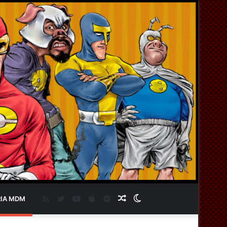
RSS
Twitter
YouTube
Apple
Spotify
Artigo
Switch
IA MDM