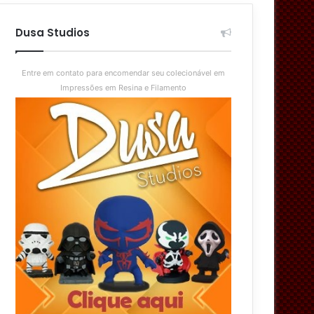
aleatório
skin
Dusa Studios
Entre em contato para encomendar seu colecionável em
Impressões em Resina e Filamento