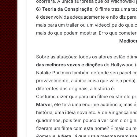
ocorrerá. A única surpresa que os Wachowski p
6) Teoria da Conspiração
: O filme traz uma t
é desenvolvida adequadamente e não diz para 
mais para um trailer ou um vídeoclipe do que
mais do que podem mostrar. Erro que comet
Mediocr
Sobre as atuações: todos os atores estão ót
das melhores vozes e dicções
de Hollywood (
Natalie Portman também defende seu papel co
provavelmente, a única coisa que vale a pena
diferentes dos originais, a história é.
Costumo dizer que para um filme existir ele p
Marvel
, ele terá uma enorme audiência, mas é
história, uma idéia nova etc. V de Vingança nã
quadrinhos, pois tem pouco a ver com o origin
fizeram um filme com este nome? É mais ou 
Romeu e Julieta
, já que usa a mesma premissa