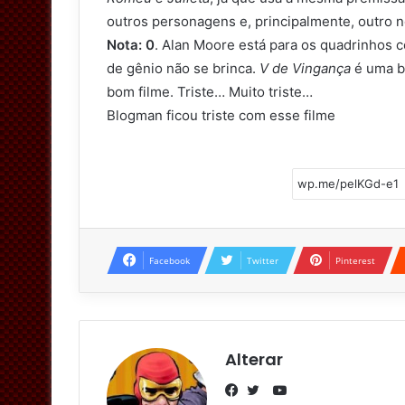
outros personagens e, principalmente, outro 
Nota: 0
. Alan Moore está para os quadrinhos 
de gênio não se brinca.
V de Vingança
é uma br
bom filme. Triste… Muito triste…
Blogman ficou triste com esse filme
Facebook
Twitter
Pinterest
Alterar
Y