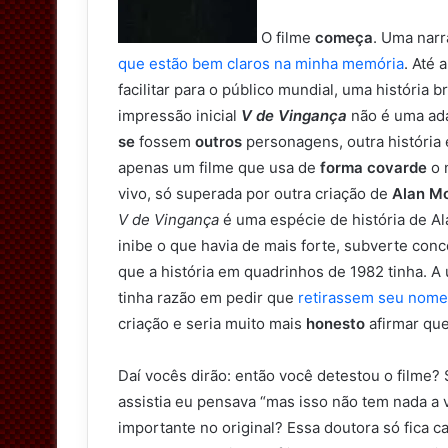
e
r
O filme
começa
. Uma nar
que estão bem claros na minha memória
. Até
facilitar para o público mundial, uma história 
impressão inicial
V de Vingança
não é uma ad
se
fossem
outros
personagens, outra história 
apenas um filme que usa de
forma covarde
o 
vivo, só superada por outra criação de
Alan M
V de Vingança
é uma espécie de história de Al
inibe o que havia de mais forte, subverte conc
que a história em quadrinhos de 1982 tinha. A
tinha razão em pedir que
retirassem seu nome
criação e seria muito mais
honesto
afirmar que 
Daí vocês dirão: então você detestou o filme?
assistia eu pensava “mas isso não tem nada a
importante no original? Essa doutora só fica c