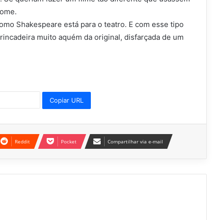
nome.
como Shakespeare está para o teatro. E com esse tipo
incadeira muito aquém da original, disfarçada de um
Copiar URL
Reddit
Pocket
Compartilhar via e-mail