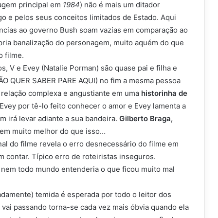
nagem principal em
1984
) não é mais um ditador
o e pelos seus conceitos limitados de Estado. Aqui
rências ao governo Bush soam vazias em comparação ao
pria banalização do personagem, muito aquém do que
 filme.
, V e Evey (Natalie Porman) são quase pai e filha e
NÃO QUER SABER PARE AQUI) no fim a mesma pessoa
 a relação complexa e angustiante em uma
historinha de
 Evey por tê-lo feito conhecer o amor e Evey lamenta a
irá levar adiante a sua bandeira.
Gilberto Braga,
em muito melhor do que isso…
nal do filme revela o erro desnecessário do filme em
contar. Típico erro de roteiristas inseguros.
nem todo mundo entenderia o que ficou muito mal
damente) temida é esperada por todo o leitor dos
 vai passando torna-se cada vez mais óbvia quando ela