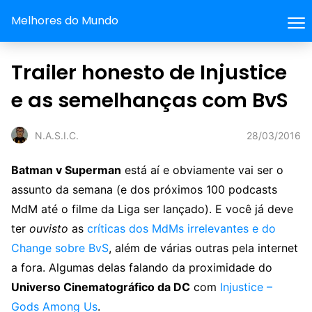
Melhores do Mundo
Trailer honesto de Injustice
e as semelhanças com BvS
28/03/2016
N.A.S.I.C.
Batman v Superman
está aí e obviamente vai ser o
assunto da semana (e dos próximos 100 podcasts
MdM até o filme da Liga ser lançado). E você já deve
ter
ouvisto
as
críticas dos MdMs irrelevantes e do
Change sobre BvS
, além de várias outras pela internet
a fora. Algumas delas falando da proximidade do
Universo Cinematográfico da DC
com
Injustice –
Gods Among Us
.