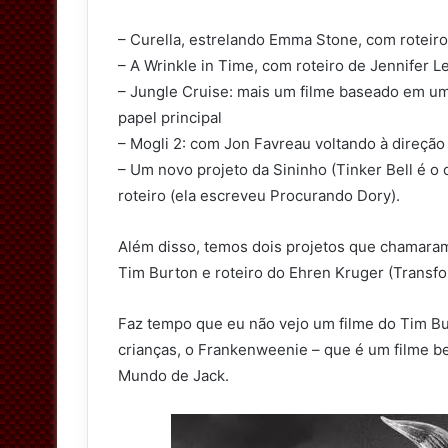
w
– Curella, estrelando Emma Stone, com roteiro
i
– A Wrinkle in Time, com roteiro de Jennifer L
t
– Jungle Cruise: mais um filme baseado em u
t
papel principal
e
– Mogli 2: com Jon Favreau voltando à direção
r
– Um novo projeto da Sininho (Tinker Bell é o
roteiro (ela escreveu Procurando Dory).
Além disso, temos dois projetos que chamara
Tim Burton e roteiro do Ehren Kruger (Transfor
Faz tempo que eu não vejo um filme do Tim Bur
crianças, o Frankenweenie – que é um filme be
Mundo de Jack.