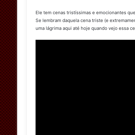
Ele tem cenas tristíssimas e emocionantes que
Se lembram daquela cena triste (e extremamen
uma lágrima aqui até hoje quando vejo essa c