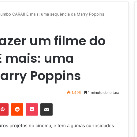
 Dumbo CARAI! E mais: uma sequência da Marry Poppins
fazer um filme do
E mais: uma
arry Poppins
1.496
1 minuto de leitura
Pinterest
Reddit
Pocket
Compartilhar via e-mail
uros projetos no cinema, e tem algumas curiosidades