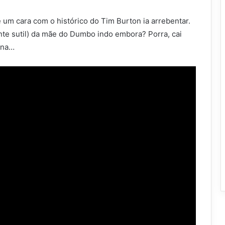
 um cara com o histórico do Tim Burton ia arrebentar.
te sutil) da mãe do Dumbo indo embora? Porra, cai
ena…