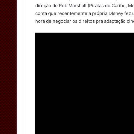
direção de Rob Marshall (Piratas do Caribe, M
conta que recentemente a própria DIsney fez 
hora de negociar os direitos pra adaptação ci