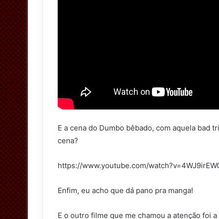
E a cena do Dumbo bêbado, com aquela bad tr
cena?
https://www.youtube.com/watch?v=4WJ9irEW
Enfim, eu acho que dá pano pra manga!
E o outro filme que me chamou a atenção foi a