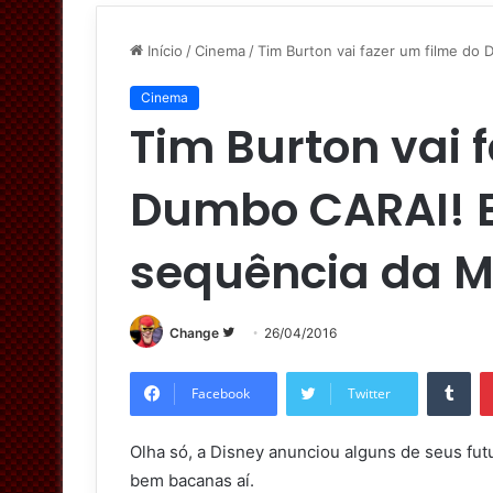
Início
/
Cinema
/
Tim Burton vai fazer um filme do
Cinema
Tim Burton vai 
Dumbo CARAI! 
sequência da M
Change
S
26/04/2016
i
Tumblr
g
Facebook
Twitter
a
n
Olha só, a Disney anunciou alguns de seus fut
o
bem bacanas aí.
T