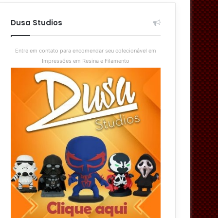
aleatório
skin
Dusa Studios
Entre em contato para encomendar seu colecionável em
Impressões em Resina e Filamento