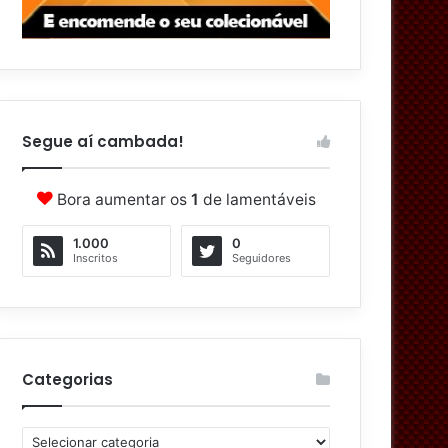
Segue aí cambada!
Bora aumentar os
1
de lamentáveis
1.000
0
Inscritos
Seguidores
Categorias
C