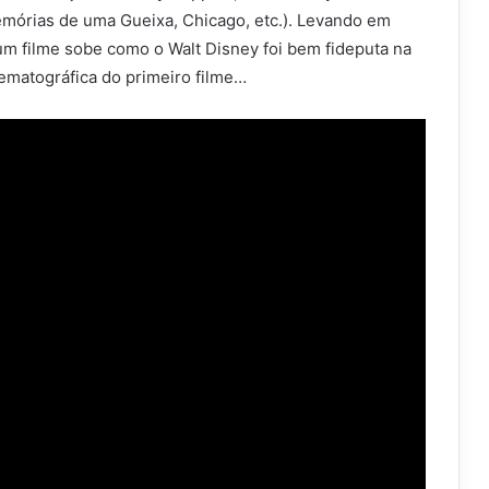
emórias de uma Gueixa, Chicago, etc.). Levando em
um filme sobe como o Walt Disney foi bem fideputa na
nematográfica do primeiro filme…