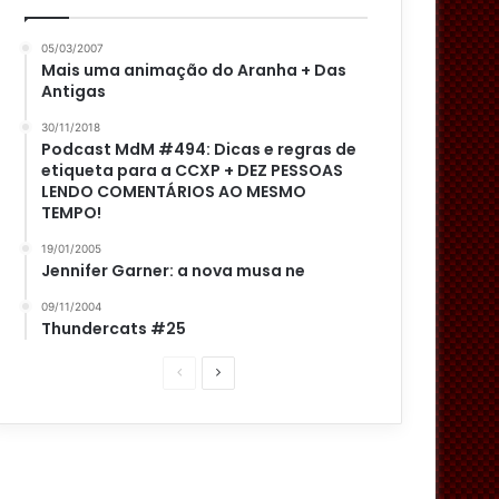
05/03/2007
Mais uma animação do Aranha + Das
Antigas
30/11/2018
Podcast MdM #494: Dicas e regras de
etiqueta para a CCXP + DEZ PESSOAS
LENDO COMENTÁRIOS AO MESMO
TEMPO!
19/01/2005
Jennifer Garner: a nova musa ne
09/11/2004
Thundercats #25
P
P
á
r
g
ó
i
x
n
i