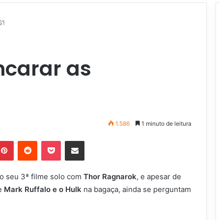
’!
ncarar as
1.586
1 minuto de leitura
Pinterest
Reddit
Pocket
Compartilhar via e-mail
ro seu 3ª filme solo com
Thor Ragnarok
, e apesar de
de
Mark Ruffalo e o Hulk
na bagaça, ainda se perguntam