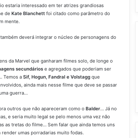
io estaria interessado em ter atrizes grandiosas
ome de
Kate Blanchett
foi citado como parâmetro do
em mente.
também deverá integrar o núcleo de personagens do
ens da Marvel que ganharam filmes solo, de longe o
nagens secundários
e agregados que poderiam ser
r… Temos a
Sif, Hogun, Fandral e Volstagg
que
volvidos, ainda mais nesse filme que deve se passar
numa guerra…
ora outros que não apareceram como o
Balder
… Já no
cas, e seria muito legal se pelo menos uma vez não
as as tretas do filme… Sem falar que ainda temos uns
render umas porradarias muito fodas.