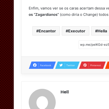
Enfim, vamos ver se os caras acertam dessa v
os “Zagardianos”
(como diria o Change) todos
Encantor
Executor
Hella
Facebook
Twitter
Pinterest
Hell