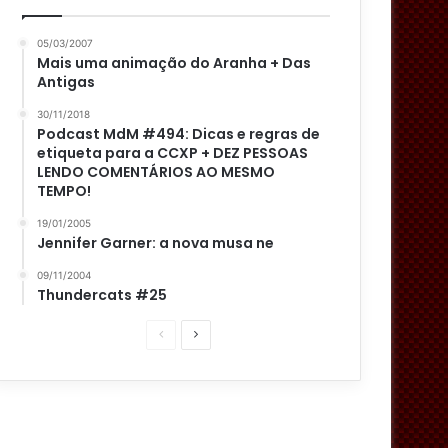
05/03/2007
Mais uma animação do Aranha + Das
Antigas
30/11/2018
Podcast MdM #494: Dicas e regras de
etiqueta para a CCXP + DEZ PESSOAS
LENDO COMENTÁRIOS AO MESMO
TEMPO!
19/01/2005
Jennifer Garner: a nova musa ne
09/11/2004
Thundercats #25
P
P
á
r
g
ó
i
x
n
i