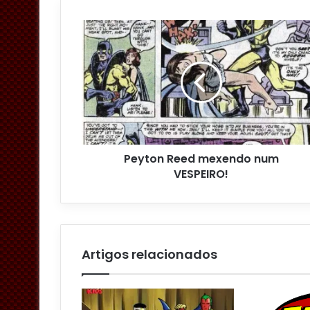
s
e
u
e
n
d
e
r
e
ç
o
Peyton Reed mexendo num
d
VESPEIRO!
e
e
m
a
i
l
Artigos relacionados