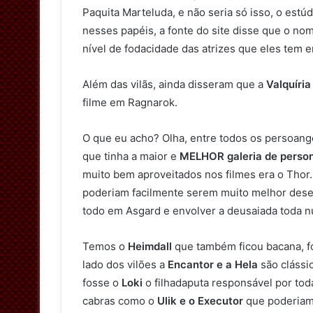
Paquita Marteluda, e não seria só isso, o estúd
nesses papéis, a fonte do site disse que o n
nível de fodacidade das atrizes que eles tem 
Além das vilãs, ainda disseram que a
Valquíria
filme em Ragnarok.
O que eu acho? Olha, entre todos os persoang
que tinha a maior e
MELHOR galeria de perso
muito bem aproveitados nos filmes era o Tho
poderiam facilmente serem muito melhor desen
todo em Asgard e envolver a deusaiada toda 
Temos o
Heimdall
que também ficou bacana, f
lado dos vilões a
Encantor e a Hela
são clássi
fosse o
Loki
o filhadaputa responsável por tod
cabras como o
Ulik e o Executor
que poderiam 