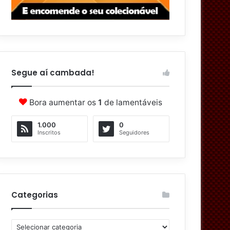
Segue aí cambada!
Bora aumentar os
1
de lamentáveis
1.000
0
Inscritos
Seguidores
Categorias
C