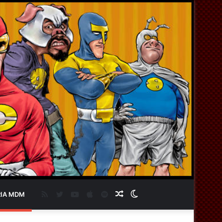
RSS
Twitter
YouTube
Apple
Spotify
Artigo
Switch
IA MDM