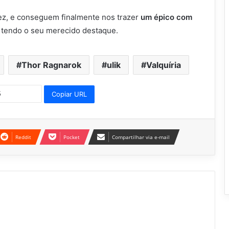
ez, e conseguem finalmente nos trazer
um épico com
 tendo o seu merecido destaque.
Thor Ragnarok
ulik
Valquíria
Copiar URL
Reddit
Pocket
Compartilhar via e-mail