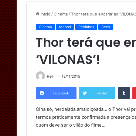
Início
/
Cinema
/
Thor terá que encarar as ‘VILONAS
Cinema
Marvel
Peitinhos
Sexo
Thor terá que e
‘VILONAS’!
Hell
12/11/2015
Tumblr
Facebook
Twitter
Olha só, nerdaiada amaldiçoada… o Thor vai p
termos praticamente confirmada a presença 
quem deve ser o vilão do filme…