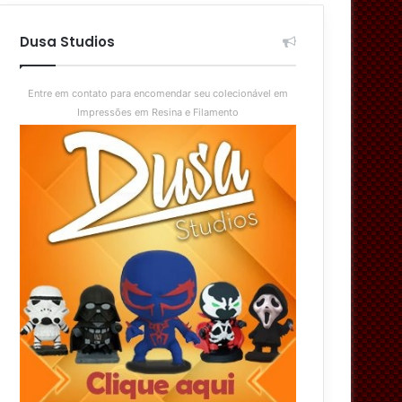
aleatório
skin
Dusa Studios
Entre em contato para encomendar seu colecionável em
Impressões em Resina e Filamento