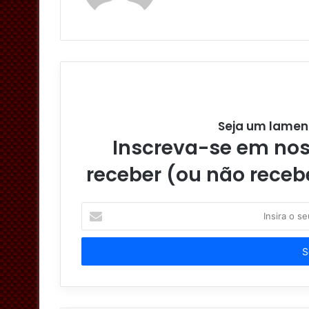
Seja um lamen
Inscreva-se em noss
receber (ou não receb
I
n
s
i
r
a
o