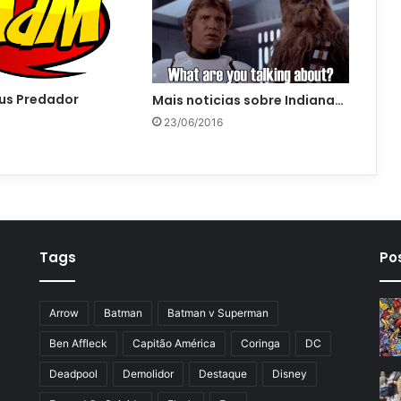
sus Predador
Mais noticias sobre Indiana…
23/06/2016
Tags
Po
Arrow
Batman
Batman v Superman
Ben Affleck
Capitão América
Coringa
DC
Deadpool
Demolidor
Destaque
Disney