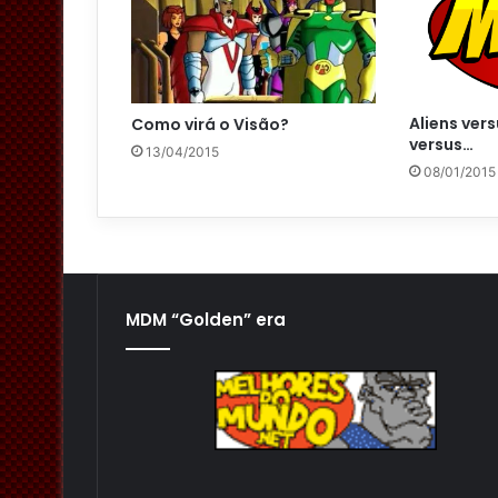
Aliens ver
Como virá o Visão?
versus…
13/04/2015
08/01/2015
MDM “Golden” era