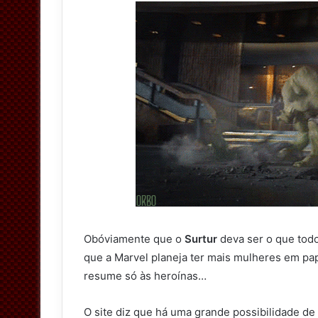
Obóviamente que o
Surtur
deva ser o que tod
que a Marvel planeja ter mais mulheres em pap
resume só às heroínas…
O site diz que há uma grande possibilidade d