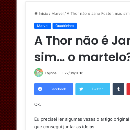
Início
/
Marvel
/
A Thor não é Jane Foster, mas si
Marvel
Quadrinhos
A Thor não é Ja
sim… o martelo
Lojinha
22/09/2016
Tumblr
Facebook
Twitter
Ok.
Eu precisei ler algumas vezes o artigo origin
que consegui juntar as ideias.