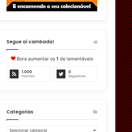
Segue aí cambada!
Bora aumentar os
1
de lamentáveis
1.000
0
Inscritos
Seguidores
Categorias
C