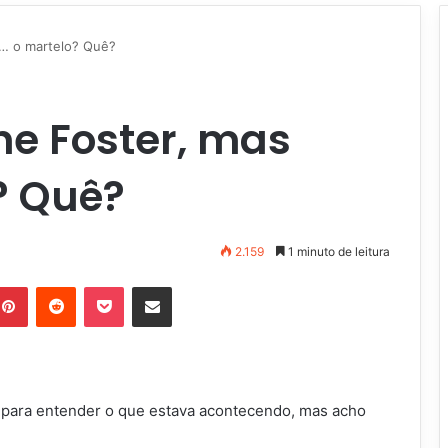
m… o martelo? Quê?
ne Foster, mas
? Quê?
2.159
1 minuto de leitura
Pinterest
Reddit
Pocket
Compartilhar via e-mail
al para entender o que estava acontecendo, mas acho