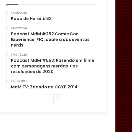
13/05/2016
Papo de Herói #62
14/02/2014
Podcast MdM #252 Comic Con
Experience, FIQ, qualé a dos eventos
nerds
17/01/2020
Podcast MdM #553: Fazendo um filme
com personagens merdas + as
resoluções de 2020
24/08/2015
MdM TV: Zoando na CCXP 2014
P
P
á
r
g
ó
i
x
n
i