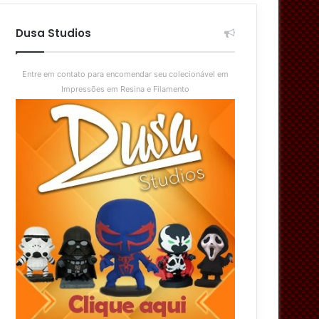
aleatório
skin
Dusa Studios
Entre em contato para encomendar seu colecionável em
Impressões em Resina e Filamento