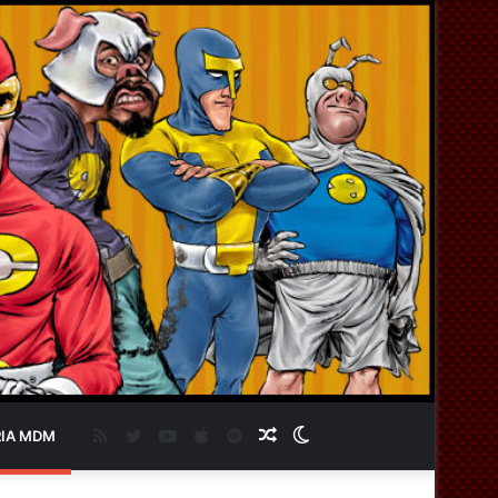
RSS
Twitter
YouTube
Apple
Spotify
Artigo
Switch
IA MDM