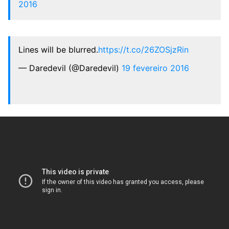
2016
Lines will be blurred.
https://t.co/26ZOSjzRin
— Daredevil (@Daredevil)
19 fevereiro 2016