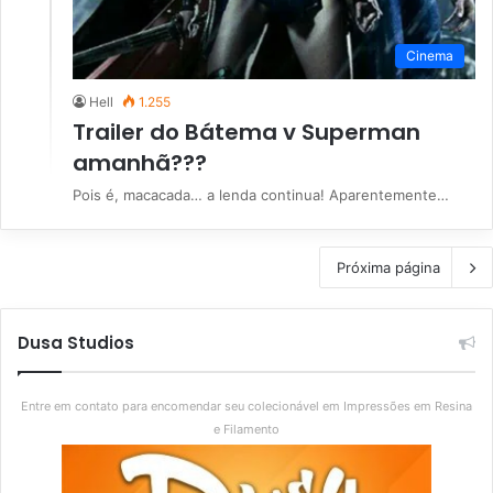
Cinema
Hell
1.255
Trailer do Bátema v Superman
amanhã???
Pois é, macacada… a lenda continua! Aparentemente…
Próxima página
Dusa Studios
Entre em contato para encomendar seu colecionável em Impressões em Resina
e Filamento