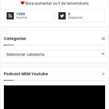
Bora aumentar os
1
de lamentáveis
1.000
0
Inscritos
Seguidores
Categorias
C
a
t
e
g
Podcast MDM Youtube
o
r
Tocador
i
de
a
vídeo
s