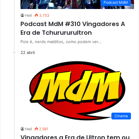
Podcast MdM
Hell
3.753
Podcast MdM #310 Vingadores A
Era de Tchurururultron
Pois é, nerds malditos, como podem ver…
22 abril
Cinema
Hell
2.581
Vingadores a Era de Ultron tem ou