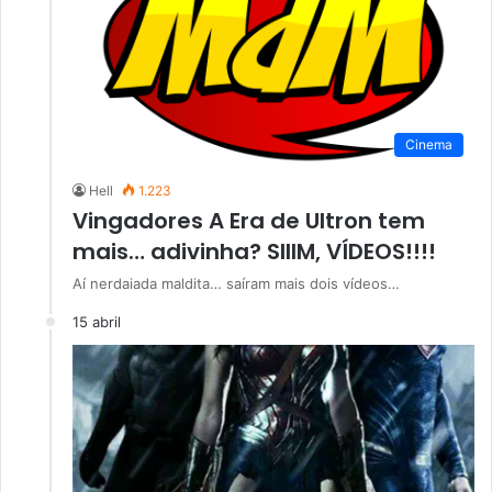
Cinema
Hell
1.223
Vingadores A Era de Ultron tem
mais… adivinha? SIIIM, VÍDEOS!!!!
Aí nerdaiada maldita… saíram mais dois vídeos…
15 abril