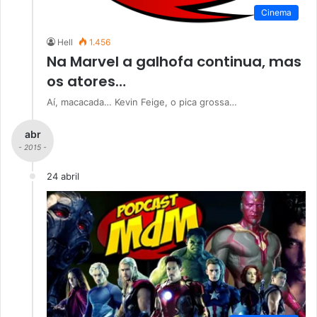
Cinema
Hell
1.456
Na Marvel a galhofa continua, mas
os atores…
Aí, macacada… Kevin Feige, o pica grossa…
abr
- 2015 -
24 abril