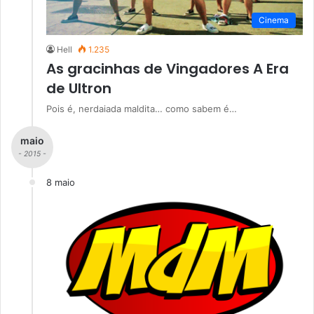
Cinema
Hell
1.235
As gracinhas de Vingadores A Era
de Ultron
Pois é, nerdaiada maldita… como sabem é…
maio
- 2015 -
8 maio