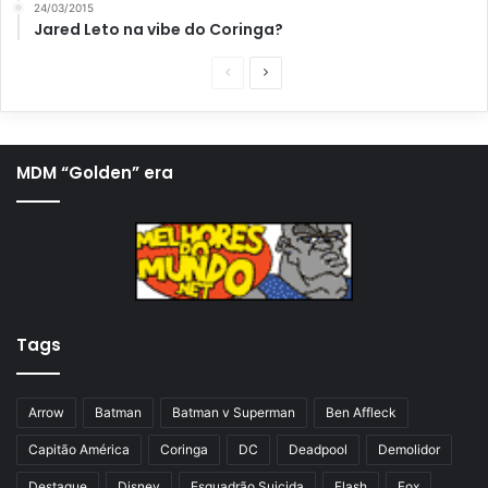
24/03/2015
Jared Leto na vibe do Coringa?
P
P
á
r
g
ó
i
x
MDM “Golden” era
n
i
a
m
a
a
n
p
t
á
Tags
e
g
r
i
i
n
Arrow
Batman
Batman v Superman
Ben Affleck
o
a
Capitão América
Coringa
DC
Deadpool
Demolidor
r
Destaque
Disney
Esquadrão Suicida
Flash
Fox