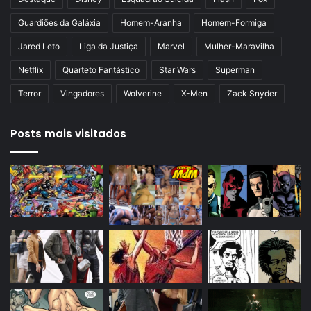
Guardiões da Galáxia
Homem-Aranha
Homem-Formiga
Jared Leto
Liga da Justiça
Marvel
Mulher-Maravilha
Netflix
Quarteto Fantástico
Star Wars
Superman
Terror
Vingadores
Wolverine
X-Men
Zack Snyder
Posts mais visitados