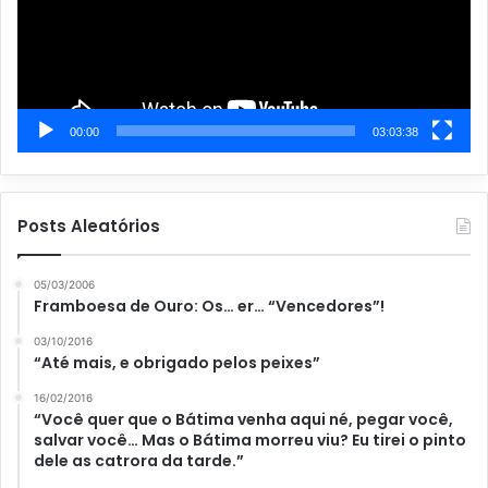
00:00
03:03:38
Posts Aleatórios
05/03/2006
Framboesa de Ouro: Os… er… “Vencedores”!
03/10/2016
“Até mais, e obrigado pelos peixes”
16/02/2016
“Você quer que o Bátima venha aqui né, pegar você,
salvar você… Mas o Bátima morreu viu? Eu tirei o pinto
dele as catrora da tarde. ”