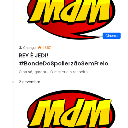
Cinema
Change
1.357
REY É JEDI!
#BondeDoSpoilerzãoSemFreio
Olha só, garera… O mistério a respeito…
2 dezembro