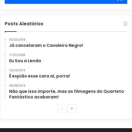
Posts Aleatórios
02/02/2016
Já cancelaram o Cavaleiro Negro!
17/01/2008
Eu Sou a Lenda
15/04/2014
É espião esse cara aí, porra!
04/08/2014
Não que isso importe, mas as filmagens do Quarteto
Fantástico acabaram!
P
P
á
r
g
ó