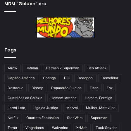
i
x
MDM “Golden” era
n
i
a
m
a
a
n
p
t
á
Tags
e
g
r
i
i
n
Arrow
Batman
Batman v Superman
Ben Affleck
o
a
Capitão América
Coringa
DC
Deadpool
Demolidor
r
Destaque
Disney
Esquadrão Suicida
Flash
Fox
Guardiões da Galáxia
Homem-Aranha
Homem-Formiga
Jared Leto
Liga da Justiça
Marvel
Mulher-Maravilha
Netflix
Quarteto Fantástico
Star Wars
Superman
Terror
Vingadores
Wolverine
X-Men
Zack Snyder