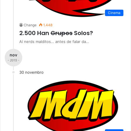
Cinema
Change
1.448
2.500 Han
Grupos
Solos?
Aí nerds malditos… antes de falar da…
nov
- 2015 -
30 novembro