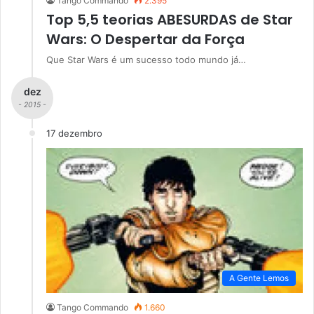
Tango Commando
2.395
Top 5,5 teorias ABESURDAS de Star
Wars: O Despertar da Força
Que Star Wars é um sucesso todo mundo já…
dez
- 2015 -
17 dezembro
A Gente Lemos
Tango Commando
1.660