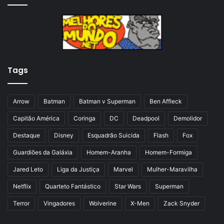
n
i
a
m
a
a
n
p
t
á
Tags
e
g
r
i
i
n
Arrow
Batman
Batman v Superman
Ben Affleck
o
a
Capitão América
Coringa
DC
Deadpool
Demolidor
r
Destaque
Disney
Esquadrão Suicida
Flash
Fox
Guardiões da Galáxia
Homem-Aranha
Homem-Formiga
Jared Leto
Liga da Justiça
Marvel
Mulher-Maravilha
Netflix
Quarteto Fantástico
Star Wars
Superman
Terror
Vingadores
Wolverine
X-Men
Zack Snyder