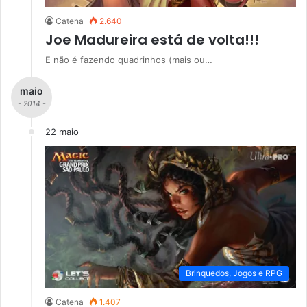
Catena
2.640
Joe Madureira está de volta!!!
E não é fazendo quadrinhos (mais ou…
maio
- 2014 -
22 maio
Brinquedos, Jogos e RPG
Catena
1.407