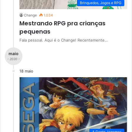
Brinquedos, Jogos e RPG
Change
1.034
Mestrando RPG pra crianças
pequenas
Fala pessoal. Aqui é o Change! Recentemente…
maio
- 2020 -
18 maio
A Gente Jogamos