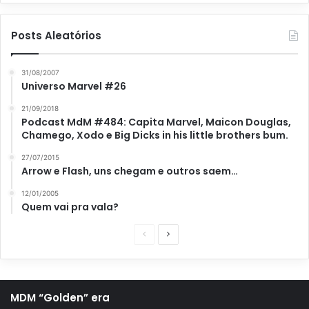
Posts Aleatórios
31/08/2007
Universo Marvel #26
21/09/2018
Podcast MdM #484: Capita Marvel, Maicon Douglas,
Chamego, Xodo e Big Dicks in his little brothers bum.
27/07/2015
Arrow e Flash, uns chegam e outros saem…
12/01/2005
Quem vai pra vala?
P
P
á
r
g
ó
i
x
MDM “Golden” era