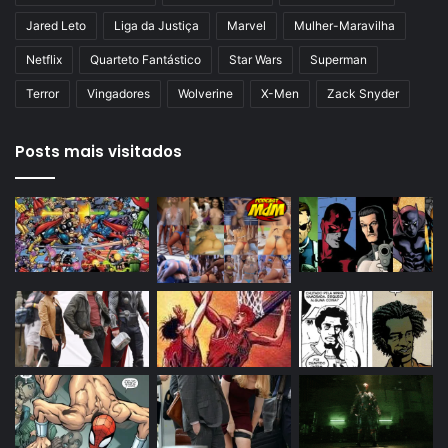
Jared Leto
Liga da Justiça
Marvel
Mulher-Maravilha
Netflix
Quarteto Fantástico
Star Wars
Superman
Terror
Vingadores
Wolverine
X-Men
Zack Snyder
Posts mais visitados