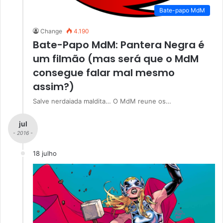
Bate-papo MdM
Change
4.190
Bate-Papo MdM: Pantera Negra é
um filmão (mas será que o MdM
consegue falar mal mesmo
assim?)
Salve nerdaiada maldita… O MdM reune os…
jul
- 2016 -
18 julho