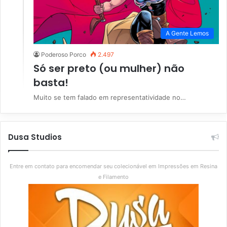
A Gente Lemos
Poderoso Porco
2.497
Só ser preto (ou mulher) não
basta!
Muito se tem falado em representatividade no…
Dusa Studios
Entre em contato para encomendar seu colecionável em Impressões em Resina
e Filamento