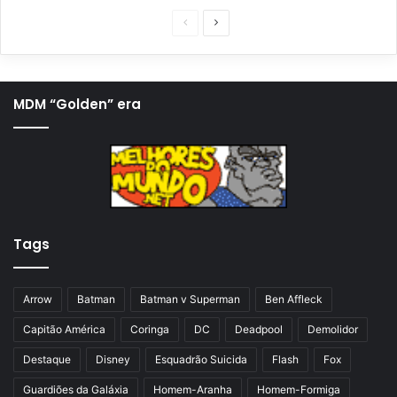
P
P
á
r
g
ó
i
x
MDM “Golden” era
n
i
a
m
a
a
n
p
t
á
Tags
e
g
r
i
i
n
Arrow
Batman
Batman v Superman
Ben Affleck
o
a
Capitão América
Coringa
DC
Deadpool
Demolidor
r
Destaque
Disney
Esquadrão Suicida
Flash
Fox
Guardiões da Galáxia
Homem-Aranha
Homem-Formiga