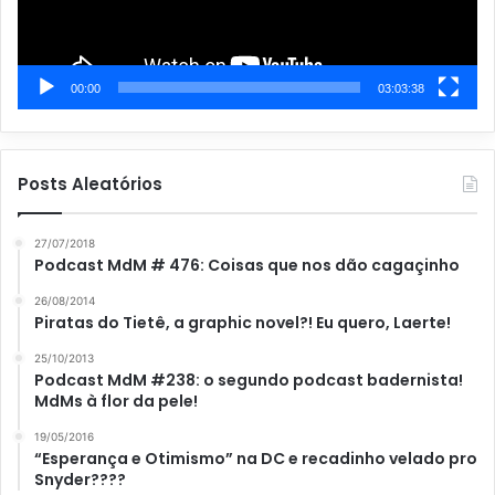
00:00
03:03:38
Posts Aleatórios
27/07/2018
Podcast MdM # 476: Coisas que nos dão cagaçinho
26/08/2014
Piratas do Tietê, a graphic novel?! Eu quero, Laerte!
25/10/2013
Podcast MdM #238: o segundo podcast badernista!
MdMs à flor da pele!
19/05/2016
“Esperança e Otimismo” na DC e recadinho velado pro
Snyder????