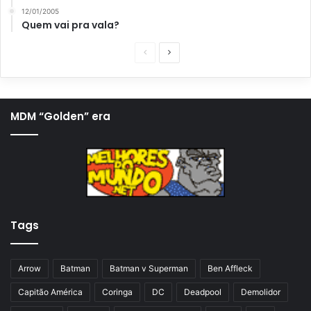
12/01/2005
Quem vai pra vala?
P
P
á
r
g
ó
i
x
MDM “Golden” era
n
i
a
m
a
a
n
p
t
á
Tags
e
g
r
i
i
n
Arrow
Batman
Batman v Superman
Ben Affleck
o
a
Capitão América
Coringa
DC
Deadpool
Demolidor
r