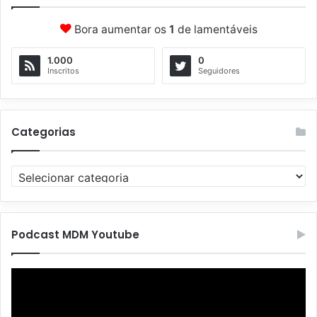
Bora aumentar os
1
de lamentáveis
1.000
0
Inscritos
Seguidores
Categorias
C
a
t
e
g
Podcast MDM Youtube
o
r
Tocador
i
de
a
vídeo
s