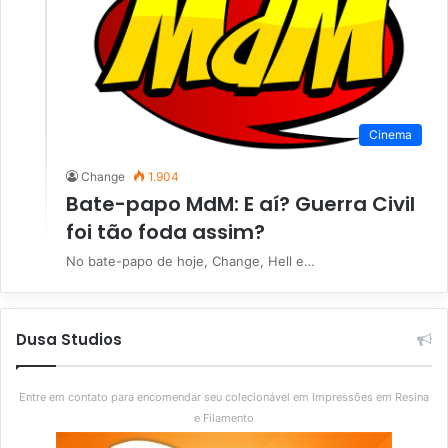
Cinema
Change
1.904
Bate-papo MdM: E aí? Guerra Civil
foi tão foda assim?
No bate-papo de hoje, Change, Hell e…
Dusa Studios
Entre em contato para encomendar seu colecionável em Impressões em Resina
e Filamento