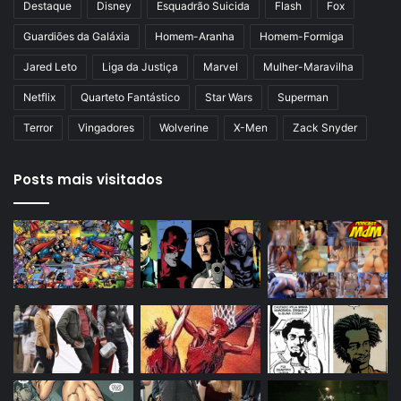
Destaque
Disney
Esquadrão Suicida
Flash
Fox
Guardiões da Galáxia
Homem-Aranha
Homem-Formiga
Jared Leto
Liga da Justiça
Marvel
Mulher-Maravilha
Netflix
Quarteto Fantástico
Star Wars
Superman
Terror
Vingadores
Wolverine
X-Men
Zack Snyder
Posts mais visitados