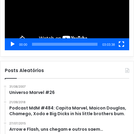
00:00
03:03:38
Posts Aleatórios
31/08/2007
Universo Marvel #26
21/09/2018
Podcast MdM #484: Capita Marvel, Maicon Douglas,
Chamego, Xodo e Big Dicks in his little brothers bum.
27/07/2015
Arrow e Flash, uns chegam e outros saem…