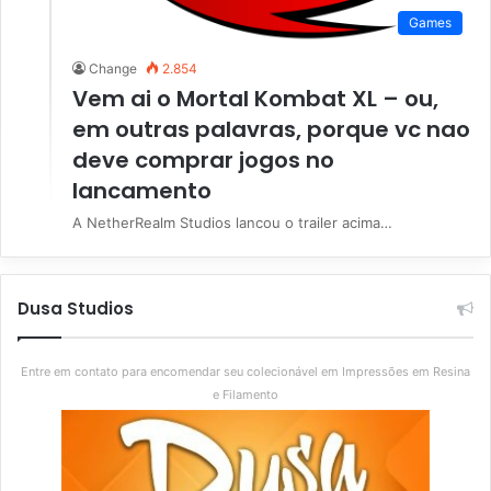
Games
Change
2.854
Vem ai o Mortal Kombat XL – ou,
em outras palavras, porque vc nao
deve comprar jogos no
lancamento
A NetherRealm Studios lancou o trailer acima…
Dusa Studios
Entre em contato para encomendar seu colecionável em Impressões em Resina
e Filamento