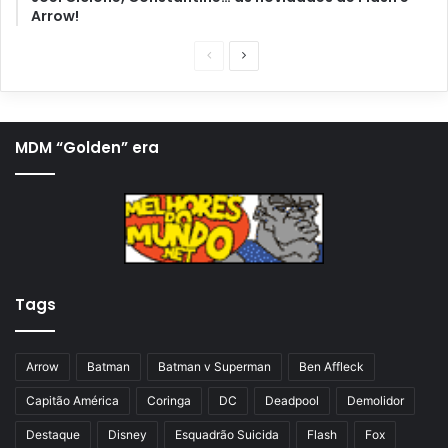
Arrow!
P
P
á
r
g
ó
i
x
MDM “Golden” era
n
i
a
m
a
a
n
p
t
á
Tags
e
g
r
i
i
n
Arrow
Batman
Batman v Superman
Ben Affleck
o
a
Capitão América
Coringa
DC
Deadpool
Demolidor
r
Destaque
Disney
Esquadrão Suicida
Flash
Fox