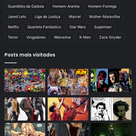
Guardiões da Galáxia
Homem-Aranha
Homem-Formiga
Jared Leto
Liga da Justiça
Marvel
Mulher-Maravilha
Netflix
Quarteto Fantástico
Star Wars
Superman
Terror
Vingadores
Wolverine
X-Men
Zack Snyder
Posts mais visitados