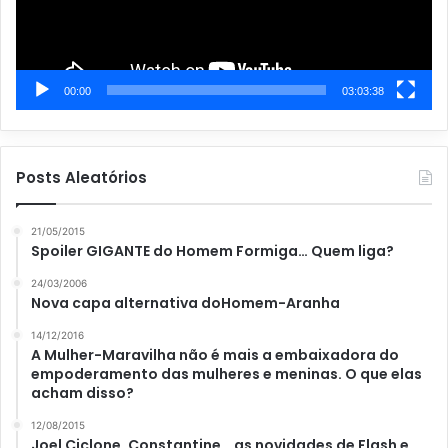
00:00
03:03:38
Posts Aleatórios
21/05/2015
Spoiler GIGANTE do Homem Formiga… Quem liga?
24/03/2006
Nova capa alternativa doHomem-Aranha
14/12/2016
A Mulher-Maravilha não é mais a embaixadora do
empoderamento das mulheres e meninas. O que elas
acham disso?
12/08/2015
Joel Ciclone, Constantine… as novidades de Flash e