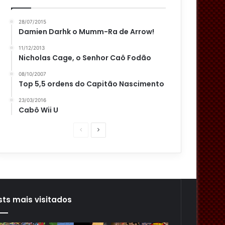
28/07/2015
Damien Darhk o Mumm-Ra de Arrow!
11/12/2013
Nicholas Cage, o Senhor Caô Fodão
08/10/2007
Top 5,5 ordens do Capitão Nascimento
23/03/2016
Cabô Wii U
P
P
á
r
g
ó
i
x
n
i
sts mais visitados
a
m
a
a