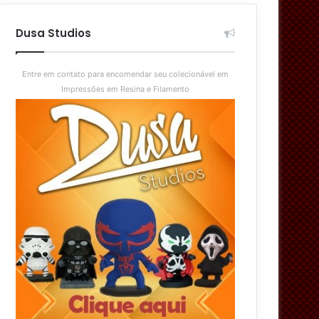
aleatório
skin
Dusa Studios
Entre em contato para encomendar seu colecionável em
Impressões em Resina e Filamento