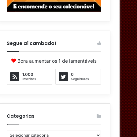
Segue aí cambada!
Bora aumentar os
1
de lamentáveis
1.000
0
Inscritos
Seguidores
Categorias
C