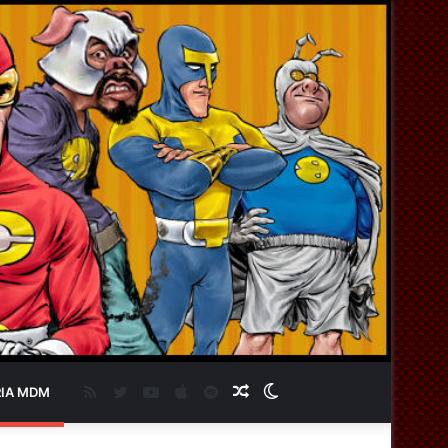
RSS
Twitter
YouTube
Apple
Spotify
Artigo
Switch
IA MDM