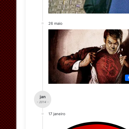
26 maio
jan
- 2014 -
17 janeiro