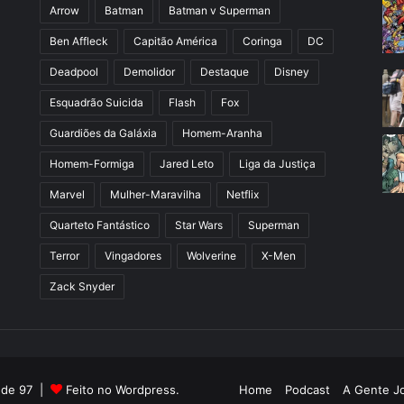
Arrow
Batman
Batman v Superman
Ben Affleck
Capitão América
Coringa
DC
Deadpool
Demolidor
Destaque
Disney
Esquadrão Suicida
Flash
Fox
Guardiões da Galáxia
Homem-Aranha
Homem-Formiga
Jared Leto
Liga da Justiça
Marvel
Mulher-Maravilha
Netflix
Quarteto Fantástico
Star Wars
Superman
Terror
Vingadores
Wolverine
X-Men
Zack Snyder
l de 97 |
Feito no Wordpress.
Home
Podcast
A Gente J