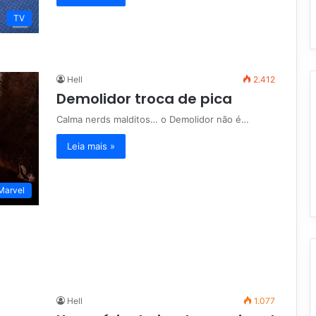
TV
Hell
2.412
Demolidor troca de pica
Calma nerds malditos… o Demolidor não é…
Leia mais »
Marvel
Hell
1.077