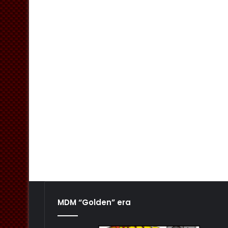
MDM “Golden” era