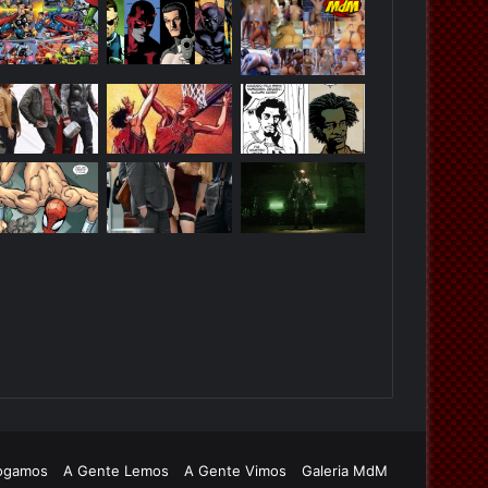
n
p
t
á
e
g
r
i
i
n
o
a
r
ogamos
A Gente Lemos
A Gente Vimos
Galeria MdM