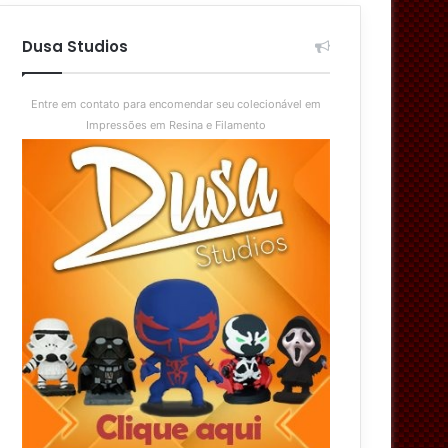
aleatório
skin
Dusa Studios
Entre em contato para encomendar seu colecionável em
Impressões em Resina e Filamento