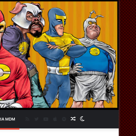
RSS
Twitter
YouTube
Apple
Spotify
Artigo
Switch
IA MDM