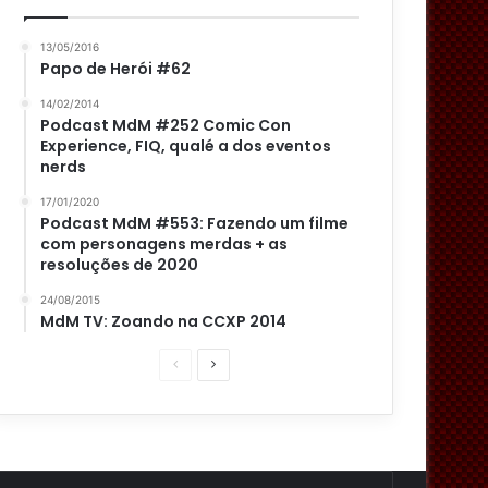
13/05/2016
Papo de Herói #62
14/02/2014
Podcast MdM #252 Comic Con
Experience, FIQ, qualé a dos eventos
nerds
17/01/2020
Podcast MdM #553: Fazendo um filme
com personagens merdas + as
resoluções de 2020
24/08/2015
MdM TV: Zoando na CCXP 2014
P
P
á
r
g
ó
i
x
n
i