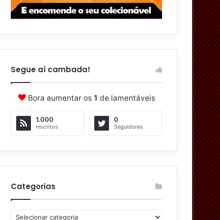
Segue aí cambada!
Bora aumentar os
1
de lamentáveis
1.000
0
Inscritos
Seguidores
Categorias
C