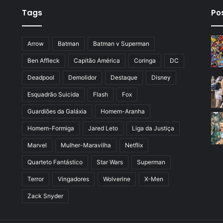
Tags
Po
Arrow
Batman
Batman v Superman
Ben Affleck
Capitão América
Coringa
DC
Deadpool
Demolidor
Destaque
Disney
Esquadrão Suicida
Flash
Fox
Guardiões da Galáxia
Homem-Aranha
Homem-Formiga
Jared Leto
Liga da Justiça
Marvel
Mulher-Maravilha
Netflix
Quarteto Fantástico
Star Wars
Superman
Terror
Vingadores
Wolverine
X-Men
Zack Snyder