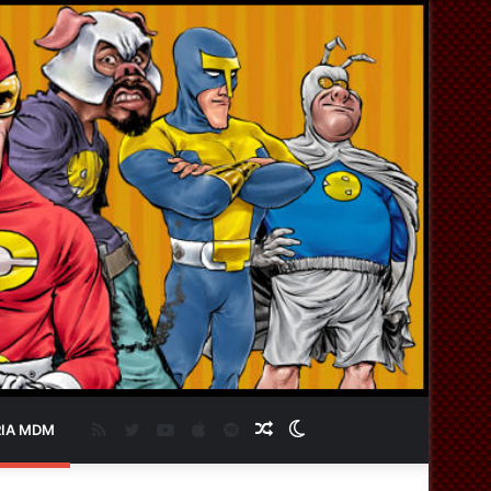
RSS
Twitter
YouTube
Apple
Spotify
Artigo
Switch
IA MDM