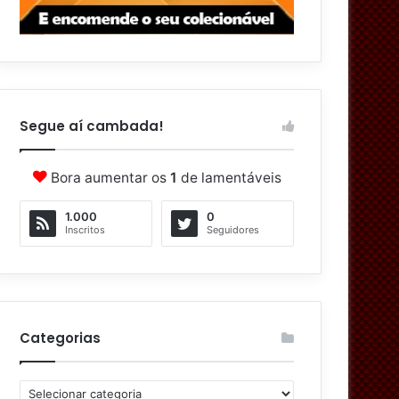
Segue aí cambada!
Bora aumentar os
1
de lamentáveis
1.000
0
Inscritos
Seguidores
Categorias
C