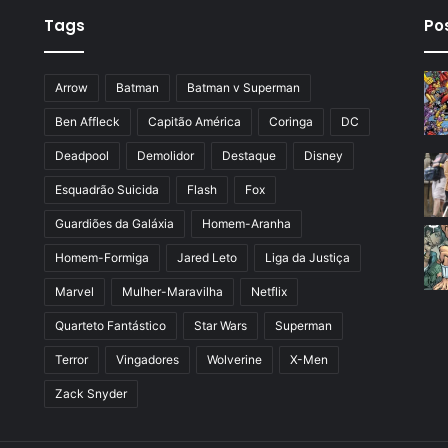
Tags
Po
Arrow
Batman
Batman v Superman
Ben Affleck
Capitão América
Coringa
DC
Deadpool
Demolidor
Destaque
Disney
Esquadrão Suicida
Flash
Fox
Guardiões da Galáxia
Homem-Aranha
Homem-Formiga
Jared Leto
Liga da Justiça
Marvel
Mulher-Maravilha
Netflix
Quarteto Fantástico
Star Wars
Superman
Terror
Vingadores
Wolverine
X-Men
Zack Snyder