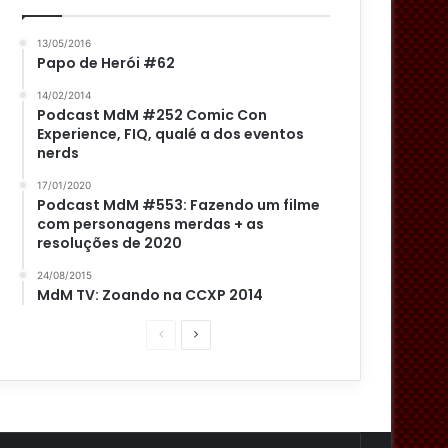
13/05/2016
Papo de Herói #62
14/02/2014
Podcast MdM #252 Comic Con
Experience, FIQ, qualé a dos eventos
nerds
17/01/2020
Podcast MdM #553: Fazendo um filme
com personagens merdas + as
resoluções de 2020
24/08/2015
MdM TV: Zoando na CCXP 2014
P
P
á
r
g
ó
i
x
n
i