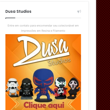
aleatório
skin
Dusa Studios
Entre em contato para encomendar seu colecionável em
Impressões em Resina e Filamento