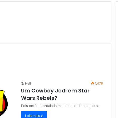
Hell
1.476
Um Cowboy Jedi em Star
Wars Rebels?
Pois então, nerdaiada madita… Lembram que a…
Leia mais »