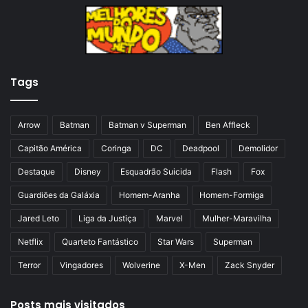
a
m
a
a
n
p
t
á
Tags
e
g
r
i
i
n
Arrow
Batman
Batman v Superman
Ben Affleck
o
a
Capitão América
Coringa
DC
Deadpool
Demolidor
r
Destaque
Disney
Esquadrão Suicida
Flash
Fox
Guardiões da Galáxia
Homem-Aranha
Homem-Formiga
Jared Leto
Liga da Justiça
Marvel
Mulher-Maravilha
Netflix
Quarteto Fantástico
Star Wars
Superman
Terror
Vingadores
Wolverine
X-Men
Zack Snyder
Posts mais visitados