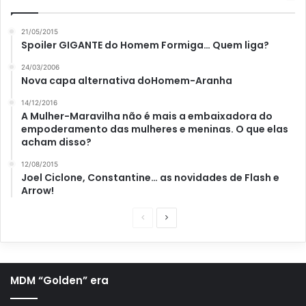
21/05/2015
Spoiler GIGANTE do Homem Formiga… Quem liga?
24/03/2006
Nova capa alternativa doHomem-Aranha
14/12/2016
A Mulher-Maravilha não é mais a embaixadora do
empoderamento das mulheres e meninas. O que elas
acham disso?
12/08/2015
Joel Ciclone, Constantine… as novidades de Flash e
Arrow!
P
P
á
r
g
ó
i
x
MDM “Golden” era
n
i