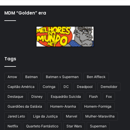
g
ó
i
x
MDM “Golden” era
n
i
a
m
a
a
n
p
t
á
Tags
e
g
r
i
i
n
Arrow
Batman
Batman v Superman
Ben Affleck
o
a
Capitão América
Coringa
DC
Deadpool
Demolidor
r
Destaque
Disney
Esquadrão Suicida
Flash
Fox
Guardiões da Galáxia
Homem-Aranha
Homem-Formiga
Jared Leto
Liga da Justiça
Marvel
Mulher-Maravilha
Netflix
Quarteto Fantástico
Star Wars
Superman