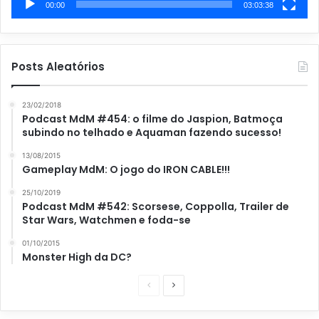
00:00
03:03:38
Posts Aleatórios
23/02/2018
Podcast MdM #454: o filme do Jaspion, Batmoça
subindo no telhado e Aquaman fazendo sucesso!
13/08/2015
Gameplay MdM: O jogo do IRON CABLE!!!
25/10/2019
Podcast MdM #542: Scorsese, Coppolla, Trailer de
Star Wars, Watchmen e foda-se
01/10/2015
Monster High da DC?
P
P
á
r