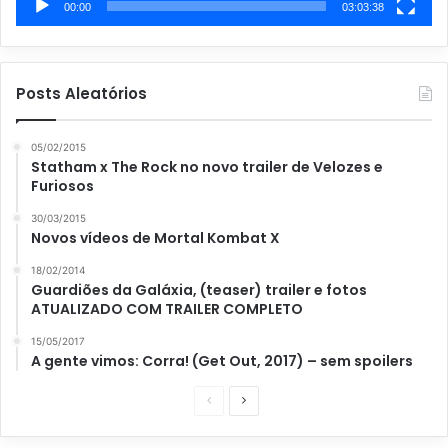
00:00
03:03:38
Posts Aleatórios
05/02/2015
Statham x The Rock no novo trailer de Velozes e
Furiosos
30/03/2015
Novos vídeos de Mortal Kombat X
18/02/2014
Guardiões da Galáxia, (teaser) trailer e fotos
ATUALIZADO COM TRAILER COMPLETO
15/05/2017
A gente vimos: Corra! (Get Out, 2017) – sem spoilers
P
P
á
r