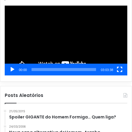
r
Tocador
i
de
a
vídeo
s
00:00
03:03:38
Posts Aleatórios
21/05/2015
Spoiler GIGANTE do Homem Formiga… Quem liga?
24/03/2006