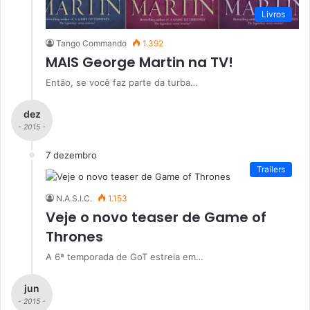
Livros
Tango Commando
1.392
MAIS George Martin na TV!
Então, se você faz parte da turba…
dez
- 2015 -
7 dezembro
Trailers
N.A.S.I.C.
1.153
Veje o novo teaser de Game of
Thrones
A 6ª temporada de GoT estreia em…
jun
- 2015 -