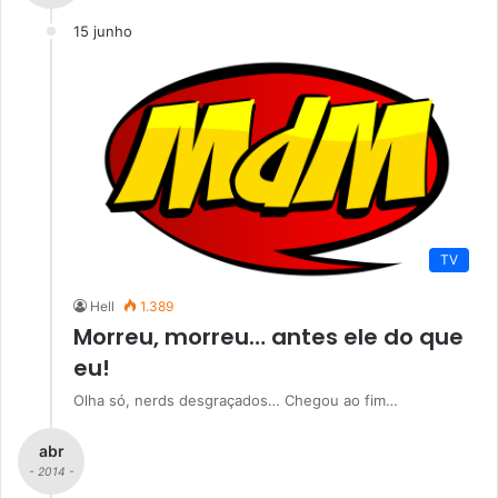
15 junho
TV
Hell
1.389
Morreu, morreu… antes ele do que
eu!
Olha só, nerds desgraçados… Chegou ao fim…
abr
- 2014 -