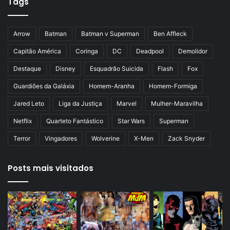
Tags
e
g
r
i
i
n
Arrow
Batman
Batman v Superman
Ben Affleck
o
a
Capitão América
Coringa
DC
Deadpool
Demolidor
r
Destaque
Disney
Esquadrão Suicida
Flash
Fox
Guardiões da Galáxia
Homem-Aranha
Homem-Formiga
Jared Leto
Liga da Justiça
Marvel
Mulher-Maravilha
Netflix
Quarteto Fantástico
Star Wars
Superman
Terror
Vingadores
Wolverine
X-Men
Zack Snyder
Posts mais visitados