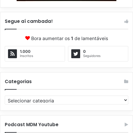
Segue aí cambada!
Bora aumentar os
1
de lamentáveis
1.000
0
Inscritos
Seguidores
Categorias
C
a
t
e
g
Podcast MDM Youtube
o