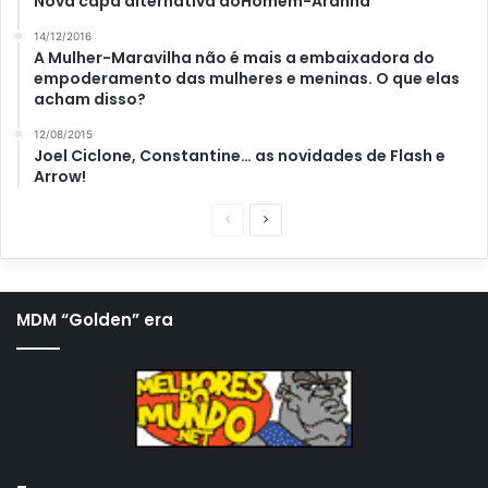
Nova capa alternativa doHomem-Aranha
14/12/2016
A Mulher-Maravilha não é mais a embaixadora do
empoderamento das mulheres e meninas. O que elas
acham disso?
12/08/2015
Joel Ciclone, Constantine… as novidades de Flash e
Arrow!
P
P
á
r
g
ó
i
x
MDM “Golden” era
n
i
a
m
a
a
n
p
t
á