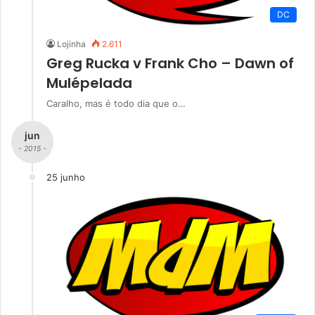
DC
Lojinha
2.611
Greg Rucka v Frank Cho – Dawn of
Mulépelada
Caralho, mas é todo dia que o…
jun
- 2015 -
25 junho