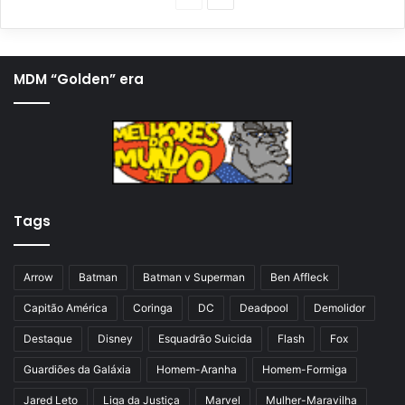
á
r
g
ó
i
x
MDM “Golden” era
n
i
a
m
a
a
n
p
t
á
Tags
e
g
r
i
i
n
Arrow
Batman
Batman v Superman
Ben Affleck
o
a
Capitão América
Coringa
DC
Deadpool
Demolidor
r
Destaque
Disney
Esquadrão Suicida
Flash
Fox
Guardiões da Galáxia
Homem-Aranha
Homem-Formiga
Jared Leto
Liga da Justiça
Marvel
Mulher-Maravilha