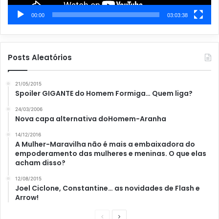
00:00
03:03:38
Posts Aleatórios
21/05/2015
Spoiler GIGANTE do Homem Formiga… Quem liga?
24/03/2006
Nova capa alternativa doHomem-Aranha
14/12/2016
A Mulher-Maravilha não é mais a embaixadora do
empoderamento das mulheres e meninas. O que elas
acham disso?
12/08/2015
Joel Ciclone, Constantine… as novidades de Flash e
Arrow!
P
P