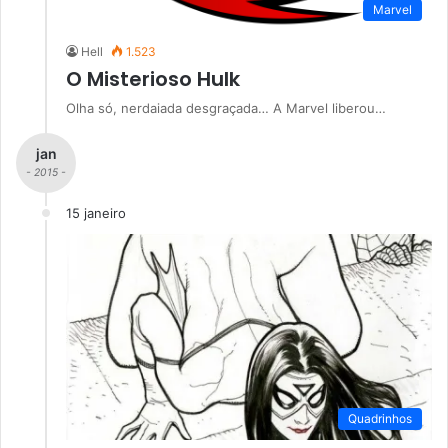
Marvel
Hell
1.523
O Misterioso Hulk
Olha só, nerdaiada desgraçada… A Marvel liberou…
jan
- 2015 -
15 janeiro
Quadrinhos