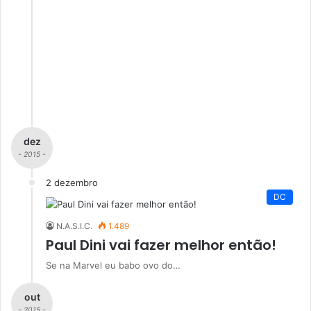
dez
- 2015 -
2 dezembro
DC
N.A.S.I.C.
1.489
Paul Dini vai fazer melhor então!
Se na Marvel eu babo ovo do…
out
- 2015 -