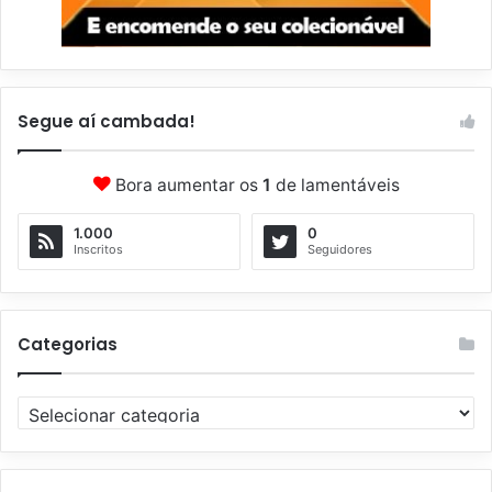
Segue aí cambada!
Bora aumentar os
1
de lamentáveis
1.000
0
Inscritos
Seguidores
Categorias
C
a
t
e