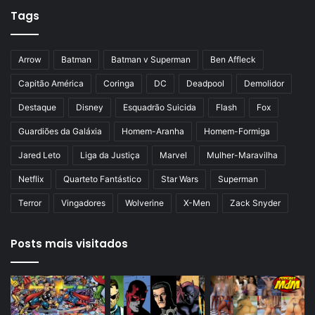
Tags
e
g
r
i
i
n
Arrow
Batman
Batman v Superman
Ben Affleck
o
a
Capitão América
Coringa
DC
Deadpool
Demolidor
r
Destaque
Disney
Esquadrão Suicida
Flash
Fox
Guardiões da Galáxia
Homem-Aranha
Homem-Formiga
Jared Leto
Liga da Justiça
Marvel
Mulher-Maravilha
Netflix
Quarteto Fantástico
Star Wars
Superman
Terror
Vingadores
Wolverine
X-Men
Zack Snyder
Posts mais visitados