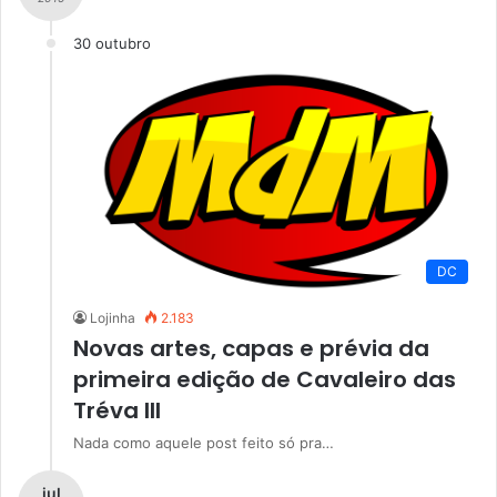
30 outubro
DC
Lojinha
2.183
Novas artes, capas e prévia da
primeira edição de Cavaleiro das
Tréva III
Nada como aquele post feito só pra…
jul