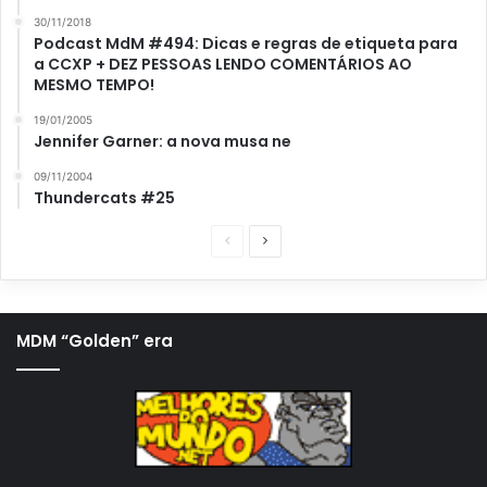
30/11/2018
Podcast MdM #494: Dicas e regras de etiqueta para
a CCXP + DEZ PESSOAS LENDO COMENTÁRIOS AO
MESMO TEMPO!
19/01/2005
Jennifer Garner: a nova musa ne
09/11/2004
Thundercats #25
P
P
á
r
g
ó
i
x
MDM “Golden” era
n
i
a
m
a
a
n
p
t
á