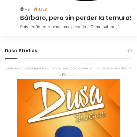
Hell
1.128
Bárbaro, pero sin perder la ternura!
Pois então, nerdaiada amaldiçoada… Como sabem já…
Dusa Studios
Entre em contato para encomendar seu colecionável em Impressões em Resina
e Filamento