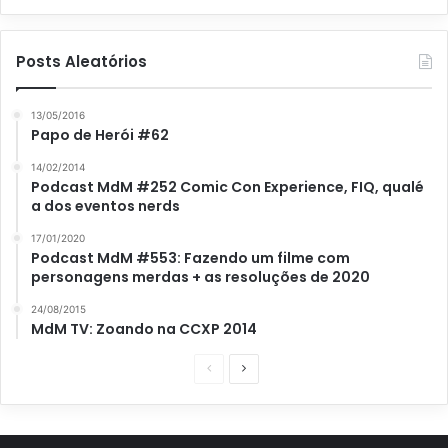
Posts Aleatórios
13/05/2016
Papo de Herói #62
14/02/2014
Podcast MdM #252 Comic Con Experience, FIQ, qualé
a dos eventos nerds
17/01/2020
Podcast MdM #553: Fazendo um filme com
personagens merdas + as resoluções de 2020
24/08/2015
MdM TV: Zoando na CCXP 2014
P
P
á
r
g
ó