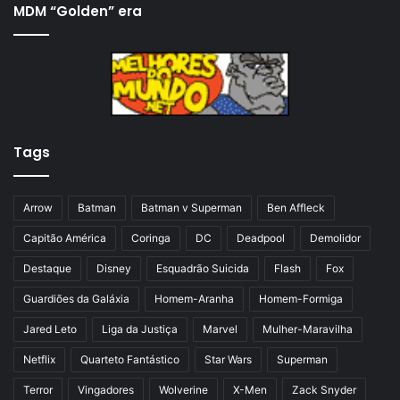
i
x
MDM “Golden” era
n
i
a
m
a
a
n
p
t
á
Tags
e
g
r
i
i
n
Arrow
Batman
Batman v Superman
Ben Affleck
o
a
Capitão América
Coringa
DC
Deadpool
Demolidor
r
Destaque
Disney
Esquadrão Suicida
Flash
Fox
Guardiões da Galáxia
Homem-Aranha
Homem-Formiga
Jared Leto
Liga da Justiça
Marvel
Mulher-Maravilha
Netflix
Quarteto Fantástico
Star Wars
Superman
Terror
Vingadores
Wolverine
X-Men
Zack Snyder