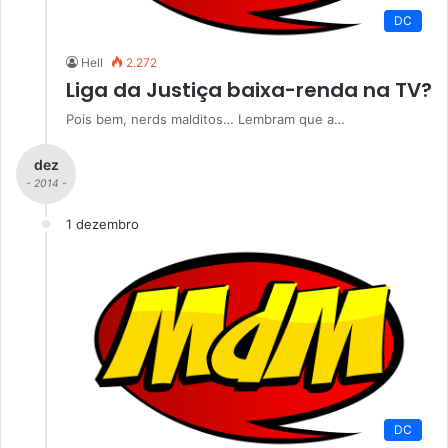
DC
Hell
2.272
Liga da Justiça baixa-renda na TV?
Pois bem, nerds malditos… Lembram que a…
dez
- 2014 -
1 dezembro
DC