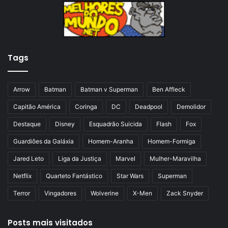
a
m
a
a
n
p
t
á
Tags
e
g
r
i
i
n
Arrow
Batman
Batman v Superman
Ben Affleck
o
a
Capitão América
Coringa
DC
Deadpool
Demolidor
r
Destaque
Disney
Esquadrão Suicida
Flash
Fox
Guardiões da Galáxia
Homem-Aranha
Homem-Formiga
Jared Leto
Liga da Justiça
Marvel
Mulher-Maravilha
Netflix
Quarteto Fantástico
Star Wars
Superman
Terror
Vingadores
Wolverine
X-Men
Zack Snyder
Posts mais visitados