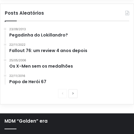
Posts Aleatórios
23/09/2013
Pegadinha do Lokillandro?
22/11/2022
Fallout 76: um review 4 anos depois
25/05/2006
Os X-Men sem os medalhões
22/11/2016
Papo de Herói 67
P
P
á
r
g
ó
i
x
MDM “Golden” era
n
i