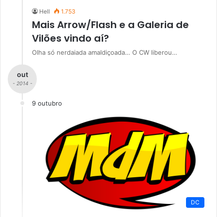
Hell
1.753
Mais Arrow/Flash e a Galeria de
Vilões vindo aí?
Olha só nerdaiada amaldiçoada… O CW liberou…
out
- 2014 -
9 outubro
DC