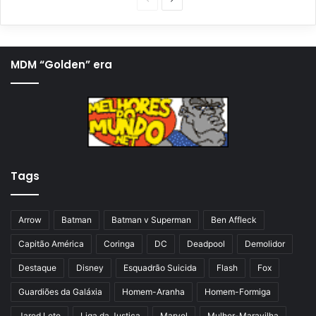
á
r
g
ó
i
x
MDM “Golden” era
n
i
a
m
a
a
n
p
t
á
Tags
e
g
r
i
i
n
Arrow
Batman
Batman v Superman
Ben Affleck
o
a
Capitão América
Coringa
DC
Deadpool
Demolidor
r
Destaque
Disney
Esquadrão Suicida
Flash
Fox
Guardiões da Galáxia
Homem-Aranha
Homem-Formiga
Jared Leto
Liga da Justiça
Marvel
Mulher-Maravilha