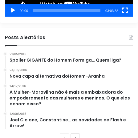
00:00
03:03:38
Posts Aleatórios
21/05/2015
Spoiler GIGANTE do Homem Formiga… Quem liga?
24/03/2006
Nova capa alternativa doHomem-Aranha
14/12/2016
A Mulher-Maravilha não é mais a embaixadora do
empoderamento das mulheres e meninas. O que elas
acham disso?
12/08/2015
Joel Ciclone, Constantine… as novidades de Flash e
Arrow!
P
P