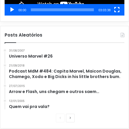
00:00
03:03:38
Posts Aleatórios
31/08/2007
Universo Marvel #26
21/09/2018
Podcast MdM #484: Capita Marvel, Maicon Douglas,
Chamego, Xodo e Big Dicks in his little brothers bum.
27/07/2015
Arrow e Flash, uns chegam e outros saem…
12/01/2005
Quem vai pra vala?
P
P
á
r