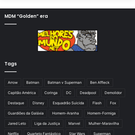
g
ó
i
x
MDM “Golden” era
n
i
a
m
a
a
n
p
t
á
Tags
e
g
r
i
i
n
Arrow
Batman
Batman v Superman
Ben Affleck
o
a
Capitão América
Coringa
DC
Deadpool
Demolidor
r
Destaque
Disney
Esquadrão Suicida
Flash
Fox
Guardiões da Galáxia
Homem-Aranha
Homem-Formiga
Jared Leto
Liga da Justiça
Marvel
Mulher-Maravilha
Netflix
Quarteto Fantástico
Star Wars
Superman