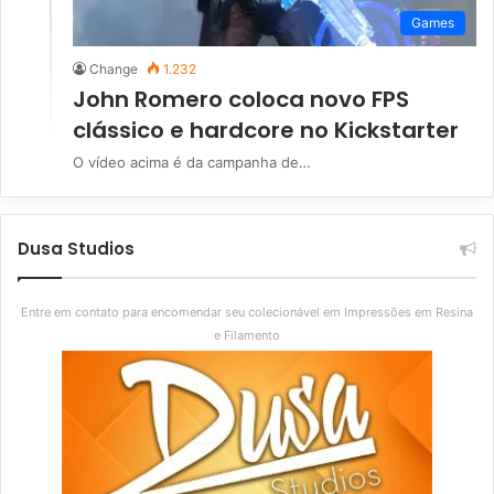
Games
Change
1.232
John Romero coloca novo FPS
clássico e hardcore no Kickstarter
O vídeo acima é da campanha de…
Dusa Studios
Entre em contato para encomendar seu colecionável em Impressões em Resina
e Filamento