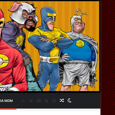
RSS
Twitter
YouTube
Apple
Spotify
Artigo
Switch
IA MDM