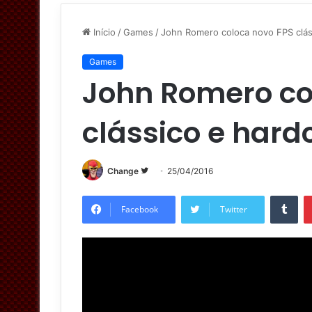
Início
/
Games
/
John Romero coloca novo FPS cláss
Games
John Romero co
clássico e hard
Change
S
25/04/2016
i
Tumblr
g
Facebook
Twitter
a
n
o
T
w
i