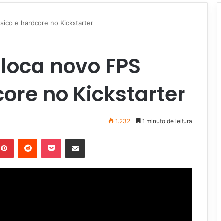
ico e hardcore no Kickstarter
loca novo FPS
core no Kickstarter
1.232
1 minuto de leitura
Pinterest
Reddit
Pocket
Compartilhar via e-mail