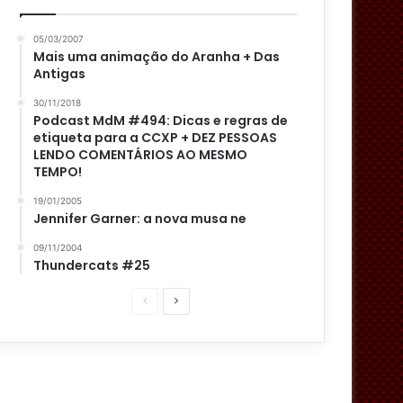
05/03/2007
Mais uma animação do Aranha + Das
Antigas
30/11/2018
Podcast MdM #494: Dicas e regras de
etiqueta para a CCXP + DEZ PESSOAS
LENDO COMENTÁRIOS AO MESMO
TEMPO!
19/01/2005
Jennifer Garner: a nova musa ne
09/11/2004
Thundercats #25
P
P
á
r
g
ó
i
x
n
i