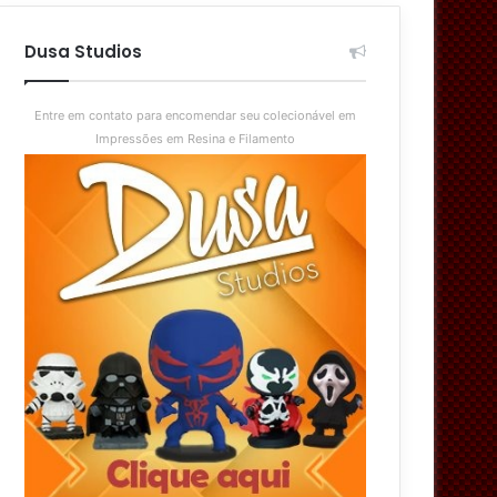
aleatório
skin
Dusa Studios
Entre em contato para encomendar seu colecionável em
Impressões em Resina e Filamento