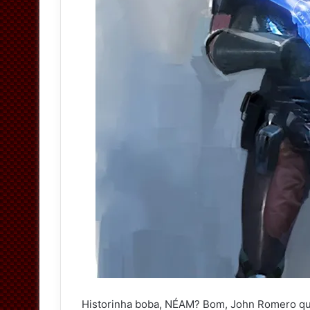
Historinha boba, NÉAM? Bom, John Romero quer