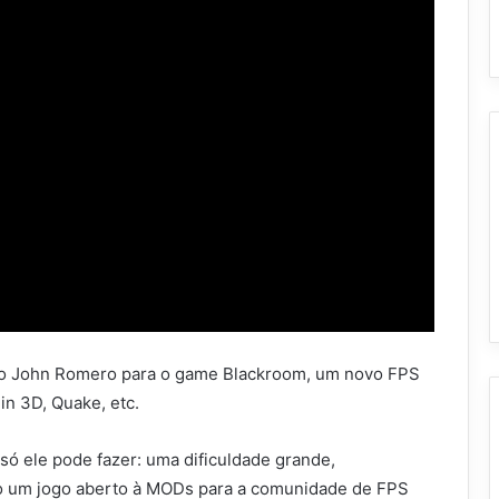
o John Romero para o game Blackroom, um novo FPS
in 3D, Quake, etc.
ó ele pode fazer: uma dificuldade grande,
do um jogo aberto à MODs para a comunidade de FPS