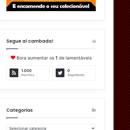
Segue aí cambada!
Bora aumentar os
1
de lamentáveis
1.000
0
Inscritos
Seguidores
Categorias
C