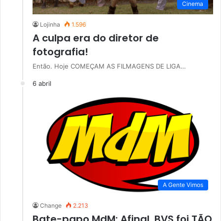
Cinema
Lojinha
1.596
A culpa era do diretor de
fotografia!
Então. Hoje COMEÇAM AS FILMAGENS DE LIGA…
6 abril
A Gente Vimos
Change
2.213
Bate-papo MdM: Afinal, BVS foi TÃO