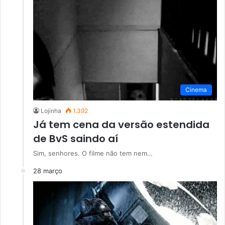
Cinema
Lojinha
1.392
Já tem cena da versão estendida
de BvS saindo aí
Sim, senhores. O filme não tem nem…
28 março