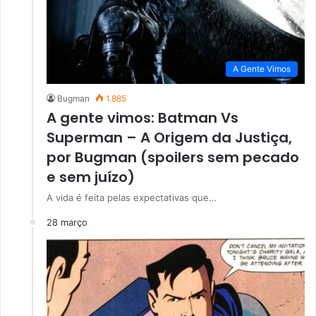
A Gente Vimos
Bugman
1.885
A gente vimos: Batman Vs
Superman – A Origem da Justiça,
por Bugman (spoilers sem pecado
e sem juízo)
A vida é feita pelas expectativas que…
28 março