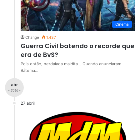
Cinema
Change
1.437
Guerra Civil batendo o recorde que
era de BvS?
Pois então, nerdaiada maldita… Quando anunciaram
Bátema…
abr
- 2016 -
27 abril