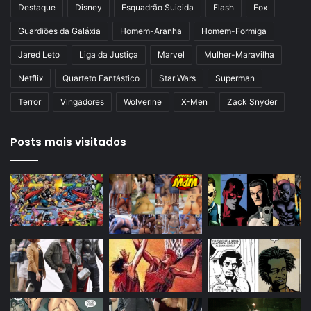
Destaque
Disney
Esquadrão Suicida
Flash
Fox
Guardiões da Galáxia
Homem-Aranha
Homem-Formiga
Jared Leto
Liga da Justiça
Marvel
Mulher-Maravilha
Netflix
Quarteto Fantástico
Star Wars
Superman
Terror
Vingadores
Wolverine
X-Men
Zack Snyder
Posts mais visitados