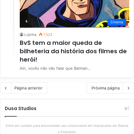
Cinema
Lojinha
1.523
BvS tem a maior queda de
bilheteria da história dos filmes de
herói!
Ain, vocês não vão falar que Batman…
Página anterior
Próxima página
Dusa Studios
Entre em contato para encomendar seu colecionável em Impressões em Resina
e Filamento