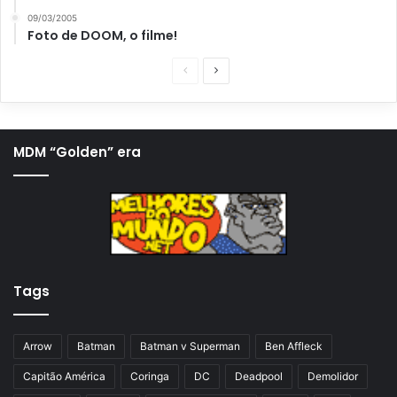
09/03/2005
Foto de DOOM, o filme!
P
P
á
r
g
ó
i
x
MDM “Golden” era
n
i
a
m
a
a
n
p
t
á
Tags
e
g
r
i
i
n
Arrow
Batman
Batman v Superman
Ben Affleck
o
a
Capitão América
Coringa
DC
Deadpool
Demolidor
r