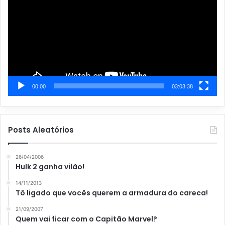
vídeo
s
00:00
03:03:38
Posts Aleatórios
26/04/2006
Hulk 2 ganha vilão!
14/11/2013
Tô ligado que vocês querem a armadura do careca!
21/09/2007
Quem vai ficar com o Capitão Marvel?