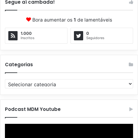
Segue aí cambada!
Bora aumentar os
1
de lamentáveis
1.000
0
Inscritos
Seguidores
Categorias
C
a
t
e
g
Podcast MDM Youtube
o
r
Tocador
i
de
a