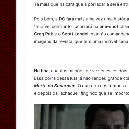
Tá mais que na cara que a porradaria será ent
Pois bem, a
DC
fará mais uma vez uma história
“incrível confronto” ocorrerá na
one-shot
cha
Greg Pak
e o
Scott Lobdell
estarão comandando
imagens da revista, que têm uma incrível cena 
Na boa
, quantos milhões de vezes esses dois 
Essa porra dessa luta já não rendeu grande co
Morte do Superman
. O que dirá nos tempos a
e depois da “achaque” fingindo que se import