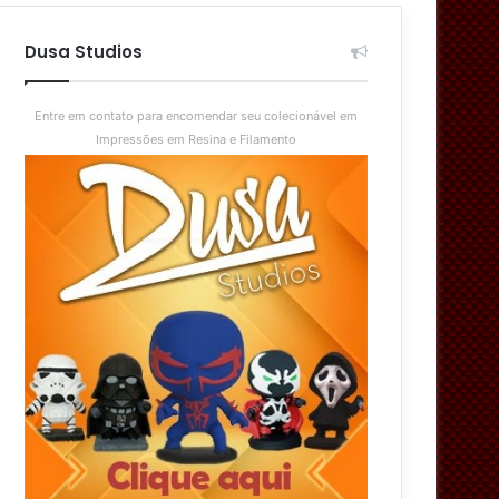
aleatório
skin
Dusa Studios
Entre em contato para encomendar seu colecionável em
Impressões em Resina e Filamento