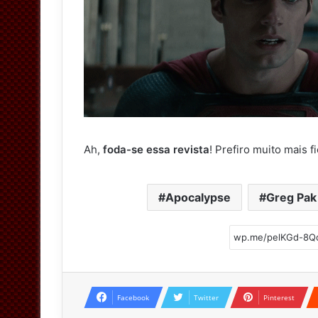
Ah,
foda-se essa revista
! Prefiro muito mais 
Apocalypse
Greg Pak
Facebook
Twitter
Pinterest