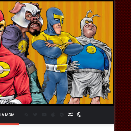
RSS
Twitter
YouTube
Apple
Spotify
Artigo
Switch
IA MDM