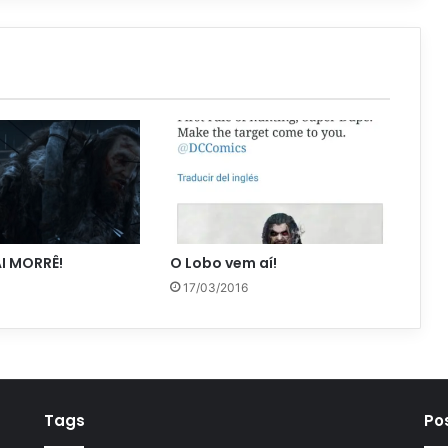
I MORRÊ!
O Lobo vem aí!
17/03/2016
Tags
Po