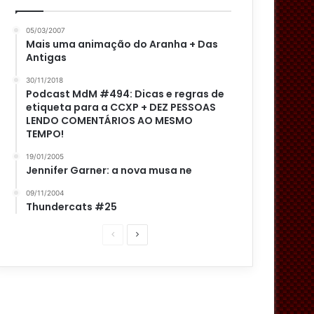
05/03/2007
Mais uma animação do Aranha + Das
Antigas
30/11/2018
Podcast MdM #494: Dicas e regras de
etiqueta para a CCXP + DEZ PESSOAS
LENDO COMENTÁRIOS AO MESMO
TEMPO!
19/01/2005
Jennifer Garner: a nova musa ne
09/11/2004
Thundercats #25
P
P
á
r
g
ó
i
x
n
i