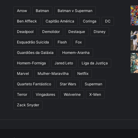
Arrow
Batman
Batman v Superman
Ben Affleck
Capitão América
Coringa
DC
Deadpool
Demolidor
Destaque
Disney
Esquadrão Suicida
Flash
Fox
Guardiões da Galáxia
Homem-Aranha
Homem-Formiga
Jared Leto
Liga da Justiça
Marvel
Mulher-Maravilha
Netflix
Quarteto Fantástico
Star Wars
Superman
Terror
Vingadores
Wolverine
X-Men
Zack Snyder