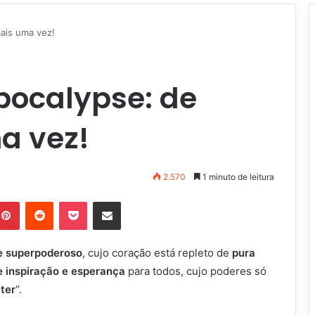
ais uma vez!
ocalypse: de
a vez!
2.570
1 minuto de leitura
Pinterest
Reddit
Pocket
Compartilhar via e-mail
e superpoderoso
, cujo coração está repleto de
pura
e inspiração e esperança
para todos, cujo poderes só
ter
“.