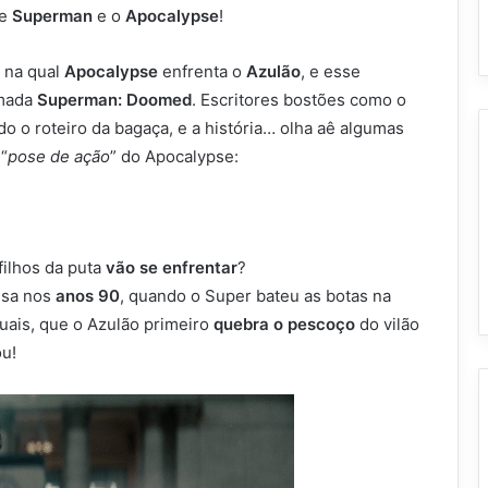
re
Superman
e o
Apocalypse
!
 na qual
Apocalypse
enfrenta o
Azulão
, e esse
mada
Superman: Doomed
. Escritores bostões como o
 o roteiro da bagaça, e a história… olha aê algumas
“
pose de ação
” do Apocalypse:
filhos da puta
vão se enfrentar
?
isa nos
anos 90
, quando o Super bateu as botas na
tuais, que o Azulão primeiro
quebra o pescoço
do vilão
ou!