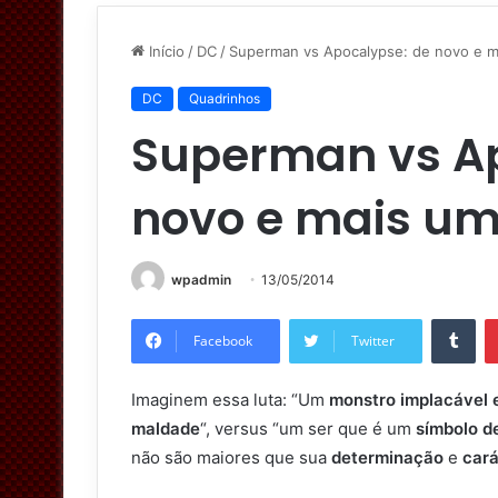
Início
/
DC
/
Superman vs Apocalypse: de novo e m
DC
Quadrinhos
Superman vs Ap
novo e mais um
wpadmin
13/05/2014
Tumblr
Facebook
Twitter
Imaginem essa luta: “Um
monstro implacável 
maldade
“, versus “um ser que é um
símbolo d
não são maiores que sua
determinação
e
cará