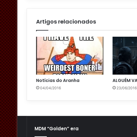
a
i
l
Artigos relacionados
Notícias do Aranha
ALGUÉM VA
04/04/2016
23/06/2016
MDM “Golden” era