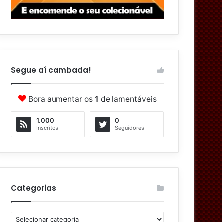
Segue aí cambada!
Bora aumentar os
1
de lamentáveis
1.000
0
Inscritos
Seguidores
Categorias
C