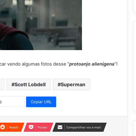
ficar vendo algumas fotos desse “
protoanjo alienígena
“!
Scott Lobdell
Superman
Copiar URL
Reddit
Pocket
Compartilhar via e-mail